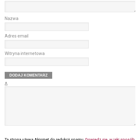
Nazwa
Adres email
Witryna internetowa
Δ
Ta strona używa Akismet do redukcji spamu.
Dowiedz się, w jaki sposób