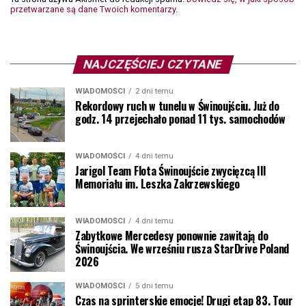
przetwarzane są dane Twoich komentarzy.
NAJCZĘŚCIEJ CZYTANE
WIADOMOŚCI
2 dni temu
Rekordowy ruch w tunelu w Świnoujściu. Już do
godz. 14 przejechało ponad 11 tys. samochodów
WIADOMOŚCI
4 dni temu
Jarigol Team Flota Świnoujście zwycięzcą III
Memoriału im. Leszka Zakrzewskiego
WIADOMOŚCI
4 dni temu
Zabytkowe Mercedesy ponownie zawitają do
Świnoujścia. We wrześniu rusza StarDrive Poland
2026
WIADOMOŚCI
5 dni temu
Czas na sprinterskie emocje! Drugi etap 83. Tour