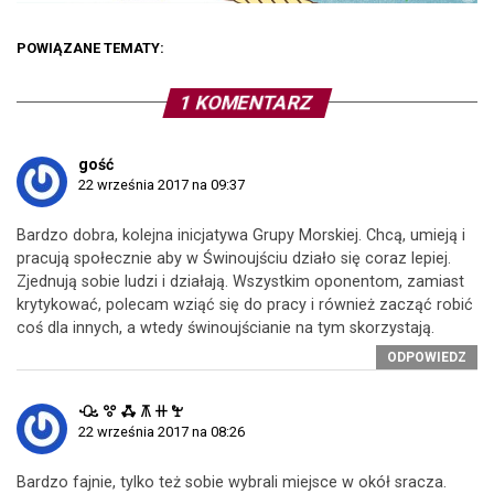
POWIĄZANE TEMATY:
1 KOMENTARZ
gość
22 września 2017 na 09:37
Bardzo dobra, kolejna inicjatywa Grupy Morskiej. Chcą, umieją i
pracują społecznie aby w Świnoujściu działo się coraz lepiej.
Zjednują sobie ludzi i działają. Wszystkim oponentom, zamiast
krytykować, polecam wziąć się do pracy i również zacząć robić
coś dla innych, a wtedy świnoujścianie na tym skorzystają.
ODPOWIEDZ
ꘐ ꖜ ꗈ ꕧ ꔠ ꖟ
22 września 2017 na 08:26
Bardzo fajnie, tylko też sobie wybrali miejsce w okół sracza.