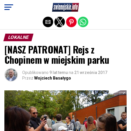
Exit mobile version
LOKALNE
[NASZ PATRONAT] Rejs z
Chopinem w miejskim parku
Opublikowano
9 lat temu
na
21 września 2017
Przez
Wojciech Basałygo