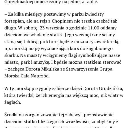
Gorzelniaskiej umieszczony na jednej z tablic.
– Za kilka miesięcy postawimy w parku kwiecisty
fortepian, ale na rejs z Chopinem nie trzeba czekać tak
długo. W sobotę, 23 września o godzinie 11.00 oddamy
dzieciom we władanie statek. Jego wewnętrzne ściany
staną się tablicą, po której będzie można rysować kredą,
np. morską mapę wyznaczającą kurs do zagubionego
skarbu. Na maszty wciągniemy flagi symbolizujące nasze
miasto, park i muzykę. I będzie można statkiem sterować
– zachęca Dorota Mikulska ze Stowarzyszenia Grupa
Morska Cała Naprzód.
W tę morską przygodę zabierze dzieci Dorota Grudzińska,
która twierdzi, że ich energia ma większą moc, niż wiatr w
żaglach.
Środki na zorganizowanie tej zabawy i pozostawienie
dzieciom statku bliższego ich wrażliwości, zdobyliśmy z