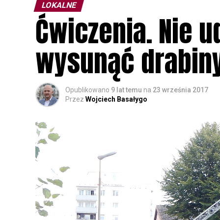
LOKALNE
Ćwiczenia. Nie 
wysunąć drabiny
Opublikowano
9 lat temu
na
23 września 2017
Przez
Wojciech Basałygo