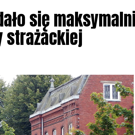
udało się maksymaln
 strażackiej