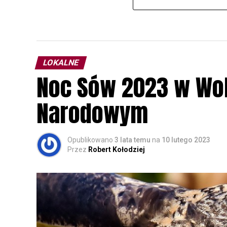
LOKALNE
Noc Sów 2023 w Wo
Narodowym
Opublikowano
3 lata temu
na
10 lutego 2023
Przez
Robert Kołodziej