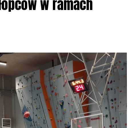
hłopców w ramach
iadczeń przy grillu.
Na wydarzenie obowiązują