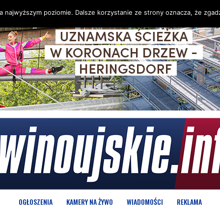
na najwyższym poziomie. Dalsze korzystanie ze strony oznacza, że zgadz
OGŁOSZENIA
KAMERY NA ŻYWO
WIADOMOŚCI
REKLAMA