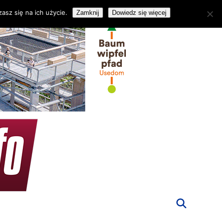
asz się na ich użycie.
Zamknij
Dowiedz się więcej