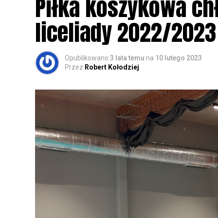
Piłka koszykowa c
rozpoznawanie głosów sów i wymianę dośw
zapisy.
liceliady 2022/2023
Opublikowano
3 lata temu
na
10 lutego 2023
Przez
Robert Kołodziej