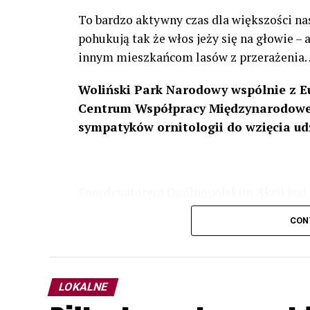
To bardzo aktywny czas dla większości na
pohukują tak że włos jeży się na głowie –
innym mieszkańcom lasów z przerażenia
Woliński Park Narodowy wspólnie z E
Centrum Współpracy Międzynarodowej
sympatyków ornitologii do wzięcia ud
Koordynatorem Ogólnopolskim Akcji jest 
odbędzie się w dniach
24 i 25 lutego 202
CON
plakacie. W programie m. in. prelekcja o b
przyrodnicze o sowach, nasłuchiwania só
parku.
LOKALNE
Wszystkich uczestników zapraszamy do ud