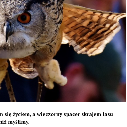
 się życiem, a wieczorny spacer skrajem lasu
niż myślimy.