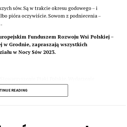
szych sów. Są w trakcie okresu godowego – i
 albo pióra oczywiście. Sowom z podniecenia –
…
uropejskim Funduszem Rozwoju Wsi Polskiej –
 w Grodnie, zapraszają wszystkich
ziału w Nocy Sów 2023.
Stowarzyszenie Ptaki Polskie. Wydarzenie
3 r
. wg harmonogramu przedstawionego na
TINUE READING
iologii i zwyczajach sów, wystawy, quizy
w w terenie – w wybranych punktach terenowych
ziału w Akcji, włączenia się w aktywne