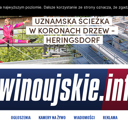
na najwyższym poziomie. Dalsze korzystanie ze strony oznacza, że zgadz
OGŁOSZENIA
KAMERY NA ŻYWO
WIADOMOŚCI
REKLAMA