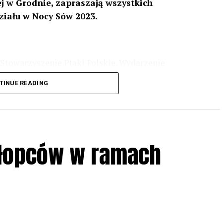
 w Grodnie, zapraszają wszystkich
ziału w Nocy Sów 2023.
Stowarzyszenie Ptaki Polskie. Wydarzenie
3 r
. wg harmonogramu przedstawionego na
TINUE READING
iologii i zwyczajach sów, wystawy, quizy
w w terenie – w wybranych punktach terenowych
ziału w Akcji, włączenia się w aktywne
hłopców w ramach
iadczeń przy grillu.
Na wydarzenie obowiązują