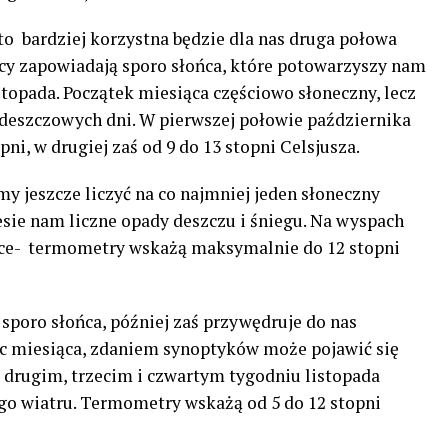
 to bardziej korzystna będzie dla nas druga połowa
ycy zapowiadają sporo słońca, które potowarzyszy nam
stopada. Początek miesiąca częściowo słoneczny, lecz
i deszczowych dni. W pierwszej połowie października
ni, w drugiej zaś od 9 do 13 stopni Celsjusza.
y jeszcze liczyć na co najmniej jeden słoneczny
esie nam liczne opady deszczu i śniegu. Na wyspach
lsce- termometry wskażą maksymalnie do 12 stopni
 sporo słońca, później zaś przywędruje do nas
c miesiąca, zdaniem synoptyków może pojawić się
 drugim, trzecim i czwartym tygodniu listopada
go wiatru. Termometry wskażą od 5 do 12 stopni