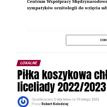
Centrum Współpracy Międzynarodowej
sympatyków ornitologii do wzięcia ud
Koordynatorem Ogólnopolskim Akcji jest 
odbędzie się w dniach
24 i 25 lutego 202
CON
plakacie. W programie m. in. prelekcja o b
przyrodnicze o sowach, nasłuchiwania só
parku.
LOKALNE
Wszystkich uczestników zapraszamy do ud
Piłka koszykowa c
rozpoznawanie głosów sów i wymianę dośw
zapisy.
liceliady 2022/2023
Opublikowano
3 lata temu
na
10 lutego 2023
Przez
Robert Kołodziej