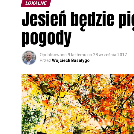
LOKALNE
Jesień będzie p
pogody
Opublikowano
9 lat temu
na
28 września 2017
Przez
Wojciech Basałygo