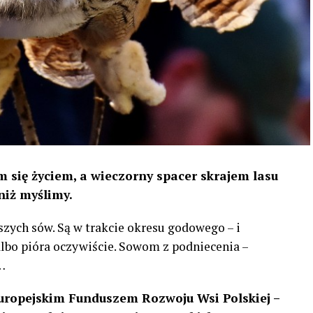
 się życiem, a wieczorny spacer skrajem lasu
niż myślimy.
szych sów. Są w trakcie okresu godowego – i
 albo pióra oczywiście. Sowom z podniecenia –
…
uropejskim Funduszem Rozwoju Wsi Polskiej –