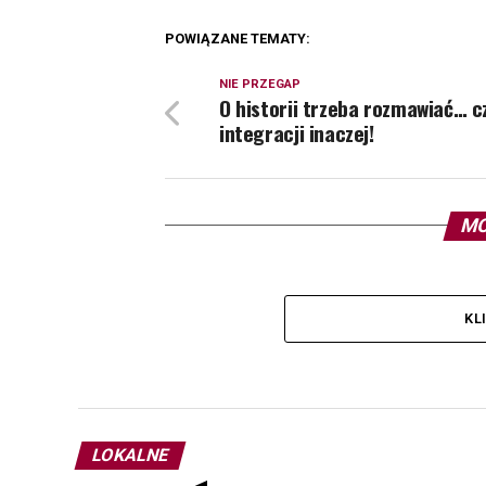
POWIĄZANE TEMATY:
NIE PRZEGAP
O historii trzeba rozmawiać… cz
integracji inaczej!
MO
KL
LOKALNE