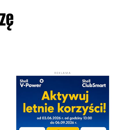
zę
REKLAMA