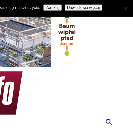
asz się na ich użycie.
Zamknij
Dowiedz się więcej