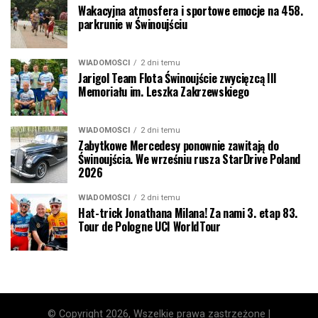
Wakacyjna atmosfera i sportowe emocje na 458.
parkrunie w Świnoujściu
WIADOMOŚCI
2 dni temu
Jarigol Team Flota Świnoujście zwycięzcą III
Memoriału im. Leszka Zakrzewskiego
WIADOMOŚCI
2 dni temu
Zabytkowe Mercedesy ponownie zawitają do
Świnoujścia. We wrześniu rusza StarDrive Poland
2026
WIADOMOŚCI
2 dni temu
Hat-trick Jonathana Milana! Za nami 3. etap 83.
Tour de Pologne UCI WorldTour
© Copyright 2026, Wszelkie prawa zastrzeżone |