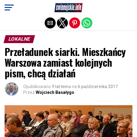
Exit mobile version
LOKALNE
Przeładunek siarki. Mieszkańcy
Warszowa zamiast kolejnych
pism, chcą działań
Opublikowano
9 lat temu
na
6 października 2017
Przez
Wojciech Basałygo