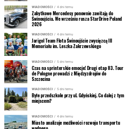
WIADOMOŚCI
4 dni temu
Zabytkowe Mercedesy ponownie zawitają do
Świnoujścia. We wrześniu rusza StarDrive Poland
2026
WIADOMOŚCI
4 dni temu
Jarigol Team Flota Świnoujście zwycięzcą III
Memoriału im. Leszka Zakrzewskiego
WIADOMOŚCI
5 dni temu
Czas na sprinterskie emocje! Drugi etap 83. Tour
de Pologne prowadzi z Międzyzdrojów do
Szczecina
WIADOMOŚCI
5 dni temu
Byłe przedszkole przy ul. Gdyńskiej. Co dalej z tym
miejscem?
WIADOMOŚCI
4 dni temu
Miasto analizuje możliwości rozwoju transportu
wodnego