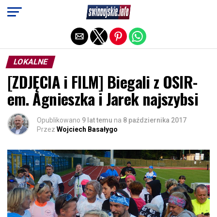
Exit mobile version
LOKALNE
[ZDJĘCIA i FILM] Biegali z OSIR-
em. Agnieszka i Jarek najszybsi
Opublikowano
9 lat temu
na
8 października 2017
Przez
Wojciech Basałygo