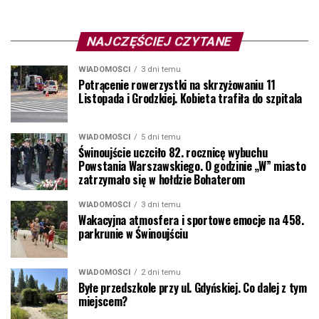
NAJCZĘŚCIEJ CZYTANE
WIADOMOŚCI
3 dni temu
Potrącenie rowerzystki na skrzyżowaniu 11
Listopada i Grodzkiej. Kobieta trafiła do szpitala
WIADOMOŚCI
5 dni temu
Świnoujście uczciło 82. rocznicę wybuchu
Powstania Warszawskiego. O godzinie „W” miasto
zatrzymało się w hołdzie Bohaterom
WIADOMOŚCI
3 dni temu
Wakacyjna atmosfera i sportowe emocje na 458.
parkrunie w Świnoujściu
WIADOMOŚCI
2 dni temu
Byłe przedszkole przy ul. Gdyńskiej. Co dalej z tym
miejscem?