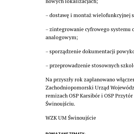
nowych lokalizacjach;
– dostawę i montaż wielofunkcyjnej s
– zintegrowanie cyfrowego systemu 
analogowym;
– sporządzenie dokumentacji powyk
– przeprowadzenie stosownych szkol
Na przyszły rok zaplanowano włącze
Zachodniopomorski Urząd Wojewódzk
remizach OSP Karsibór i OSP Przytór
Świnoujściu.
WZK UM Świnoujście
POWIĄZANE TEMATY: