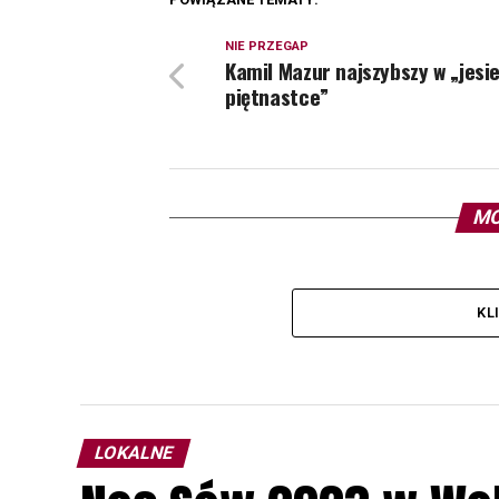
NIE PRZEGAP
Kamil Mazur najszybszy w „jesi
piętnastce”
MO
KL
LOKALNE