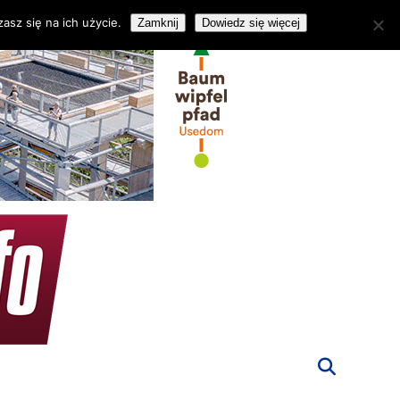
asz się na ich użycie.
Zamknij
Dowiedz się więcej