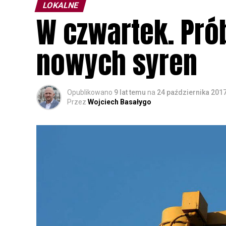
LOKALNE
W czwartek. Pró
nowych syren
Opublikowano
9 lat temu
na
24 października 201
Przez
Wojciech Basałygo