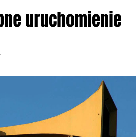
bne uruchomienie
7