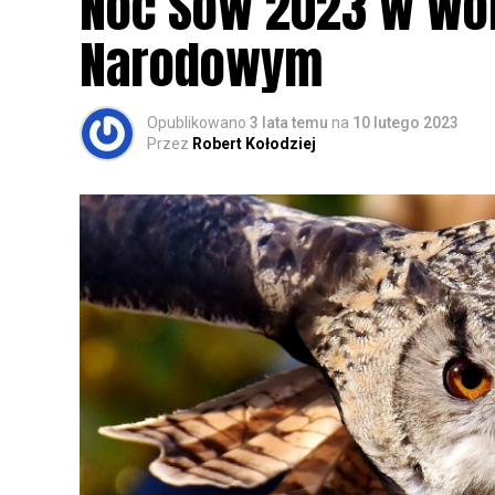
Noc Sów 2023 w Wo
Narodowym
Opublikowano
3 lata temu
na
10 lutego 2023
Przez
Robert Kołodziej