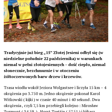
Tradycyjnie już bieg „15” Złotej Jesieni odbył się (w
niedzielne południe 22 października) w warunkach
niemal w pełni złotojesiennych – dość ciepło, niemal
słonecznie, bezchmurnie i w otoczeniu
żółtoczerwonych barw drzew i krzewów.
Trasa wiodła wokół Jeziora Wolgastsee i liczyła 15 km – 4
okrążenia po 3.750 m. Jedno okrążenie pokonał Karol
Witkowski ( kijki ) w czasie 40 minut i 40 sekund . Dwa
okrążenia , czyli 7,5 km przebiegli kolejno : Mirosław
Zygmunt ( 34.59 ) , Horst Trettin ( 57.51 ) i kijkarz