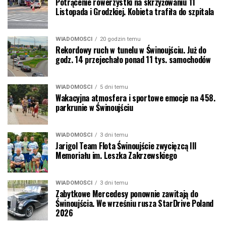
Potrącenie rowerzystki na skrzyżowaniu 11
Listopada i Grodzkiej. Kobieta trafiła do szpitala
WIADOMOŚCI
20 godzin temu
Rekordowy ruch w tunelu w Świnoujściu. Już do
godz. 14 przejechało ponad 11 tys. samochodów
WIADOMOŚCI
5 dni temu
Wakacyjna atmosfera i sportowe emocje na 458.
parkrunie w Świnoujściu
WIADOMOŚCI
3 dni temu
Jarigol Team Flota Świnoujście zwycięzcą III
Memoriału im. Leszka Zakrzewskiego
WIADOMOŚCI
3 dni temu
Zabytkowe Mercedesy ponownie zawitają do
Świnoujścia. We wrześniu rusza StarDrive Poland
2026