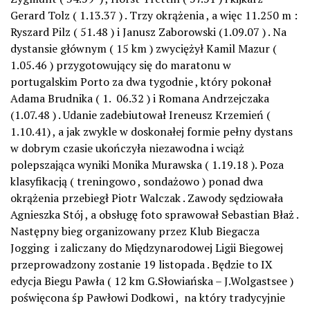
Gerard Tolz ( 1.13.37 ) . Trzy okrążenia , a więc 11.250 m :
Ryszard Pilz ( 51.48 ) i Janusz Zaborowski (1.09.07 ) . Na
dystansie głównym ( 15 km ) zwyciężył Kamil Mazur (
1.05.46 ) przygotowujący się do maratonu w
portugalskim Porto za dwa tygodnie , który pokonał
Adama Brudnika ( 1. 06.32 ) i Romana Andrzejczaka
(1.07.48 ) . Udanie zadebiutował Ireneusz Krzemień (
1.10.41) , a jak zwykle w doskonałej formie pełny dystans
w dobrym czasie ukończyła niezawodna i wciąż
polepszająca wyniki Monika Murawska ( 1.19.18 ). Poza
klasyfikacją ( treningowo , sondażowo ) ponad dwa
okrążenia przebiegł Piotr Walczak . Zawody sędziowała
Agnieszka Stój , a obsługę foto sprawował Sebastian Błaż .
Następny bieg organizowany przez Klub Biegacza
Jogging i zaliczany do Międzynarodowej Ligii Biegowej
przeprowadzony zostanie 19 listopada . Będzie to IX
edycja Biegu Pawła ( 12 km G.Słowiańska – J.Wolgastsee )
poświęcona śp Pawłowi Dodkowi , na który tradycyjnie