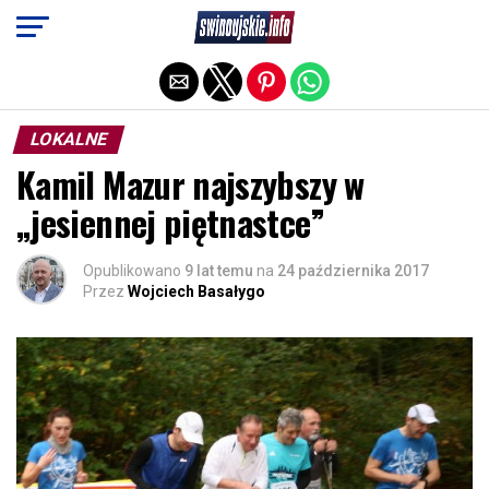
Exit mobile version
LOKALNE
Kamil Mazur najszybszy w
„jesiennej piętnastce”
Opublikowano
9 lat temu
na
24 października 2017
Przez
Wojciech Basałygo