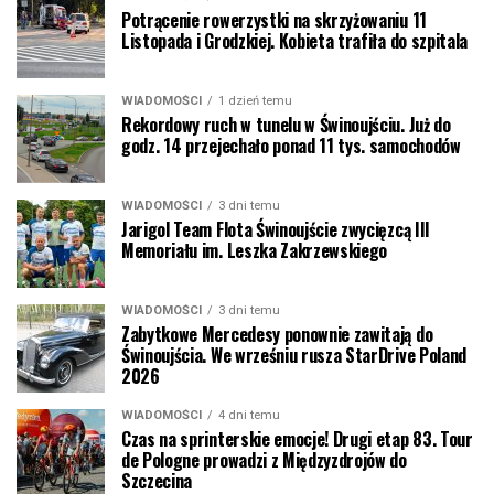
Potrącenie rowerzystki na skrzyżowaniu 11
Listopada i Grodzkiej. Kobieta trafiła do szpitala
WIADOMOŚCI
1 dzień temu
Rekordowy ruch w tunelu w Świnoujściu. Już do
godz. 14 przejechało ponad 11 tys. samochodów
WIADOMOŚCI
3 dni temu
Jarigol Team Flota Świnoujście zwycięzcą III
Memoriału im. Leszka Zakrzewskiego
WIADOMOŚCI
3 dni temu
Zabytkowe Mercedesy ponownie zawitają do
Świnoujścia. We wrześniu rusza StarDrive Poland
2026
WIADOMOŚCI
4 dni temu
Czas na sprinterskie emocje! Drugi etap 83. Tour
de Pologne prowadzi z Międzyzdrojów do
Szczecina