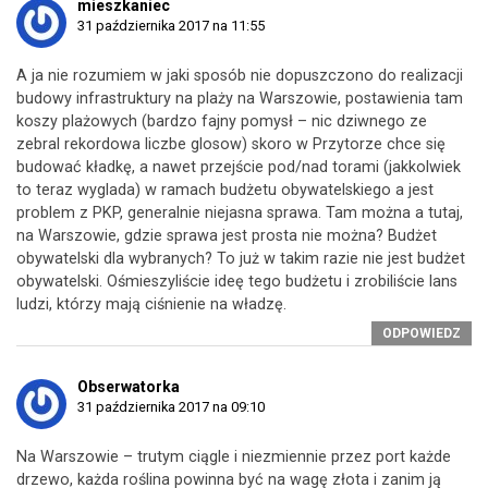
mieszkaniec
31 października 2017 na 11:55
A ja nie rozumiem w jaki sposób nie dopuszczono do realizacji
budowy infrastruktury na plaży na Warszowie, postawienia tam
koszy plażowych (bardzo fajny pomysł – nic dziwnego ze
zebral rekordowa liczbe glosow) skoro w Przytorze chce się
budować kładkę, a nawet przejście pod/nad torami (jakkolwiek
to teraz wyglada) w ramach budżetu obywatelskiego a jest
problem z PKP, generalnie niejasna sprawa. Tam można a tutaj,
na Warszowie, gdzie sprawa jest prosta nie można? Budżet
obywatelski dla wybranych? To już w takim razie nie jest budżet
obywatelski. Ośmieszyliście ideę tego budżetu i zrobiliście lans
ludzi, którzy mają ciśnienie na władzę.
ODPOWIEDZ
Obserwatorka
31 października 2017 na 09:10
Na Warszowie – trutym ciągle i niezmiennie przez port każde
drzewo, każda roślina powinna być na wagę złota i zanim ją