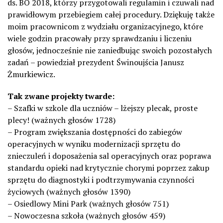
ds. BO 2018, którzy przygotowali regulamin i czuwali nad
prawidłowym przebiegiem całej procedury. Dziękuję także
moim pracownicom z wydziału organizacyjnego, które
wiele godzin pracowały przy sprawdzaniu i liczeniu
głosów, jednocześnie nie zaniedbując swoich pozostałych
zadań – powiedział prezydent Świnoujścia Janusz
Żmurkiewicz.
Tak zwane projekty twarde:
– Szafki w szkole dla uczniów – lżejszy plecak, proste
plecy! (ważnych głosów 1728)
– Program zwiększania dostępności do zabiegów
operacyjnych w wyniku modernizacji sprzętu do
znieczuleń i doposażenia sal operacyjnych oraz poprawa
standardu opieki nad krytycznie chorymi poprzez zakup
sprzętu do diagnostyki i podtrzymywania czynności
życiowych (ważnych głosów 1390)
– Osi
edlowy Mini Park (ważnych głosów 751)
– Nowoczesna szkoła (ważnych głosów 459)