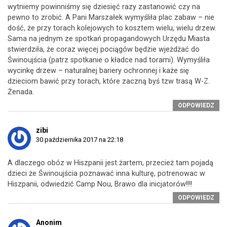
wytniemy powinniśmy się dziesięć razy zastanowić czy na
pewno to zrobić. A Pani Marszałek wymyśliła plac zabaw – nie
dość, że przy torach kolejowych to kosztem wielu, wielu drzew.
Sama na jednym ze spotkań propagandowych Urzędu Miasta
stwierdziła, że coraz więcej pociągów będzie wjeżdżać do
Świnoujścia (patrz spotkanie o kładce nad torami). Wymyśliła
wycinkę drzew – naturalnej bariery ochronnej i każe się
dzieciom bawić przy torach, które zaczną byś tzw trasą W-Z.
Żenada.
ODPOWIEDZ
zibi
30 października 2017 na 22:18
A dlaczego obóz w Hiszpanii jest żartem, przecież tam pojadą
dzieci że Świnoujścia poznawać inna kulturę, potrenowac w
Hiszpanii, odwiedzić Camp Nou, Brawo dla inicjatorów!!!!
ODPOWIEDZ
Anonim