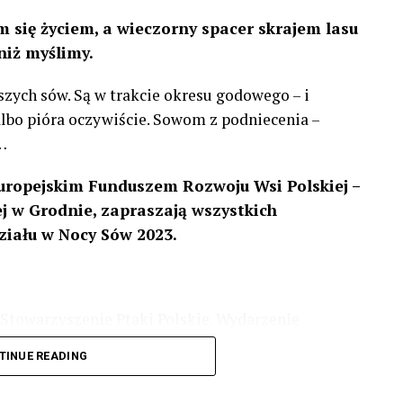
 się życiem, a wieczorny spacer skrajem lasu
niż myślimy.
szych sów. Są w trakcie okresu godowego – i
 albo pióra oczywiście. Sowom z podniecenia –
…
uropejskim Funduszem Rozwoju Wsi Polskiej –
 w Grodnie, zapraszają wszystkich
ziału w Nocy Sów 2023.
Stowarzyszenie Ptaki Polskie. Wydarzenie
3 r
. wg harmonogramu przedstawionego na
TINUE READING
iologii i zwyczajach sów, wystawy, quizy
w w terenie – w wybranych punktach terenowych