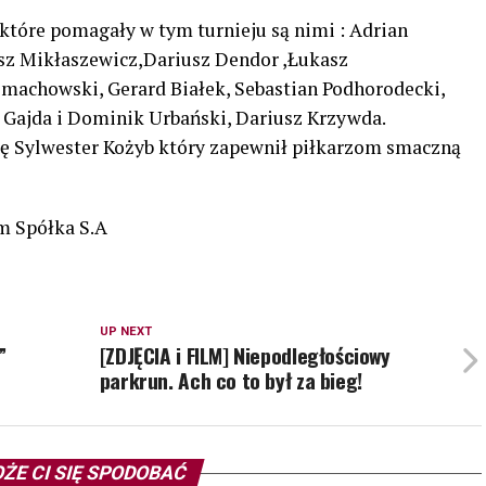
tóre pomagały w tym turnieju są nimi : Adrian
z Mikłaszewicz,Dariusz Dendor ,Łukasz
achowski, Gerard Białek, Sebastian Podhorodecki,
 Gajda i Dominik Urbański, Dariusz Krzywda.
ję Sylwester Kożyb który zapewnił piłkarzom smaczną
m Spółka S.A
UP NEXT
”
[ZDJĘCIA i FILM] Niepodległościowy
parkrun. Ach co to był za bieg!
ŻE CI SIĘ SPODOBAĆ