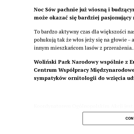
Noc Sów pachnie już wiosną i budzącym
może okazać się bardziej pasjonujący 
To bardzo aktywny czas dla większości na
pohukują tak że włos jeży się na głowie –
innym mieszkańcom lasów z przerażenia
Woliński Park Narodowy wspólnie z E
Centrum Współpracy Międzynarodowej
sympatyków ornitologii do wzięcia ud
Koordynatorem Ogólnopolskim Akcji jest 
odbędzie się w dniach
24 i 25 lutego 202
CON
plakacie. W programie m. in. prelekcja o b
przyrodnicze o sowach, nasłuchiwania só