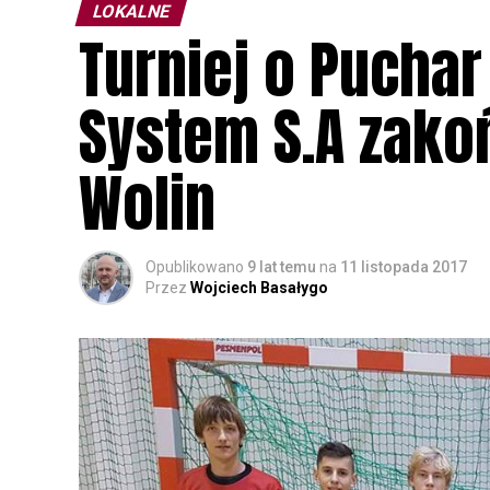
LOKALNE
Turniej o Puchar
System S.A zako
Wolin
Opublikowano
9 lat temu
na
11 listopada 2017
Przez
Wojciech Basałygo