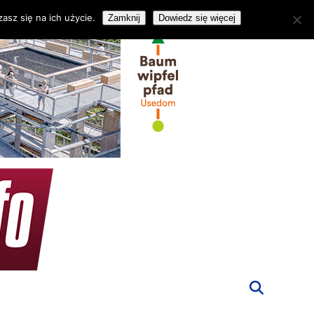
asz się na ich użycie.
Zamknij
Dowiedz się więcej