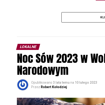
KL
LOKALNE
Noc Sów 2023 w Wo
Narodowym
Opublikowano
3 lata temu
na
10 lutego 2023
Przez
Robert Kołodziej