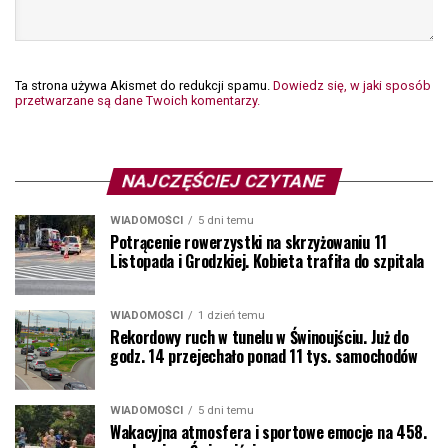
Ta strona używa Akismet do redukcji spamu.
Dowiedz się, w jaki sposób
przetwarzane są dane Twoich komentarzy.
NAJCZĘŚCIEJ CZYTANE
WIADOMOŚCI
5 dni temu
Potrącenie rowerzystki na skrzyżowaniu 11
Listopada i Grodzkiej. Kobieta trafiła do szpitala
WIADOMOŚCI
1 dzień temu
Rekordowy ruch w tunelu w Świnoujściu. Już do
godz. 14 przejechało ponad 11 tys. samochodów
WIADOMOŚCI
5 dni temu
Wakacyjna atmosfera i sportowe emocje na 458.