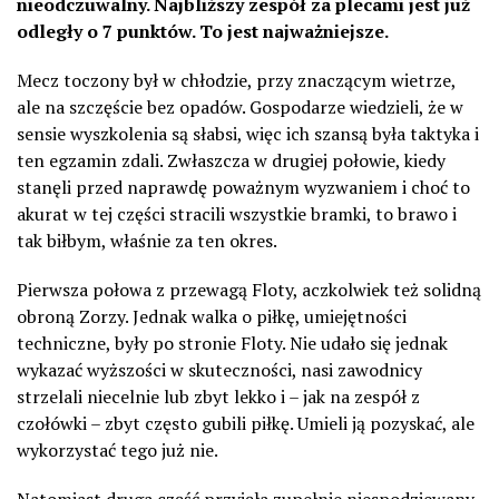
nieodczuwalny. Najbliższy zespół za plecami jest już
odległy o 7 punktów. To jest najważniejsze.
Mecz toczony był w chłodzie, przy znaczącym wietrze,
ale na szczęście bez opadów. Gospodarze wiedzieli, że w
sensie wyszkolenia są słabsi, więc ich szansą była taktyka i
ten egzamin zdali. Zwłaszcza w drugiej połowie, kiedy
stanęli przed naprawdę poważnym wyzwaniem i choć to
akurat w tej części stracili wszystkie bramki, to brawo i
tak biłbym, właśnie za ten okres.
Pierwsza połowa z przewagą Floty, aczkolwiek też solidną
obroną Zorzy. Jednak walka o piłkę, umiejętności
techniczne, były po stronie Floty. Nie udało się jednak
wykazać wyższości w skuteczności, nasi zawodnicy
strzelali niecelnie lub zbyt lekko i – jak na zespół z
czołówki – zbyt często gubili piłkę. Umieli ją pozyskać, ale
wykorzystać tego już nie.