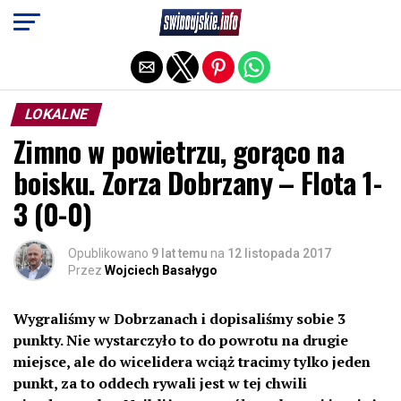
Exit mobile version
LOKALNE
Zimno w powietrzu, gorąco na
boisku. Zorza Dobrzany – Flota 1-
3 (0-0)
Opublikowano
9 lat temu
na
12 listopada 2017
Przez
Wojciech Basałygo
Wygraliśmy w Dobrzanach i dopisaliśmy sobie 3
punkty. Nie wystarczyło to do powrotu na drugie
miejsce, ale do wicelidera wciąż tracimy tylko jeden
punkt, za to oddech rywali jest w tej chwili