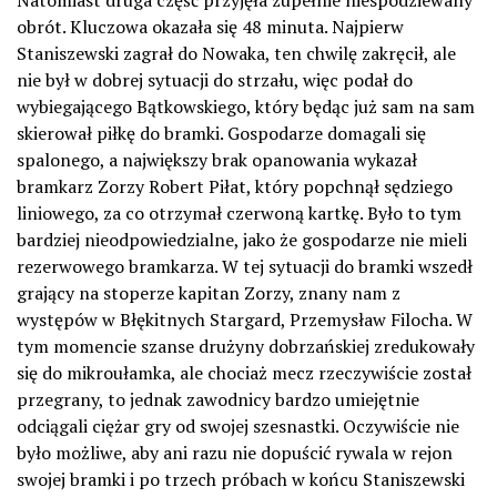
Natomiast druga część przyjęła zupełnie niespodziewany
obrót. Kluczowa okazała się 48 minuta. Najpierw
Staniszewski zagrał do Nowaka, ten chwilę zakręcił, ale
nie był w dobrej sytuacji do strzału, więc podał do
wybiegającego Bątkowskiego, który będąc już sam na sam
skierował piłkę do bramki. Gospodarze domagali się
spalonego, a największy brak opanowania wykazał
bramkarz Zorzy Robert Piłat, który popchnął sędziego
liniowego, za co otrzymał czerwoną kartkę. Było to tym
bardziej nieodpowiedzialne, jako że gospodarze nie mieli
rezerwowego bramkarza. W tej sytuacji do bramki wszedł
grający na stoperze kapitan Zorzy, znany nam z
występów w Błękitnych Stargard, Przemysław Filocha. W
tym momencie szanse drużyny dobrzańskiej zredukowały
się do mikroułamka, ale chociaż mecz rzeczywiście został
przegrany, to jednak zawodnicy bardzo umiejętnie
odciągali ciężar gry od swojej szesnastki. Oczywiście nie
było możliwe, aby ani razu nie dopuścić rywala w rejon
swojej bramki i po trzech próbach w końcu Staniszewski