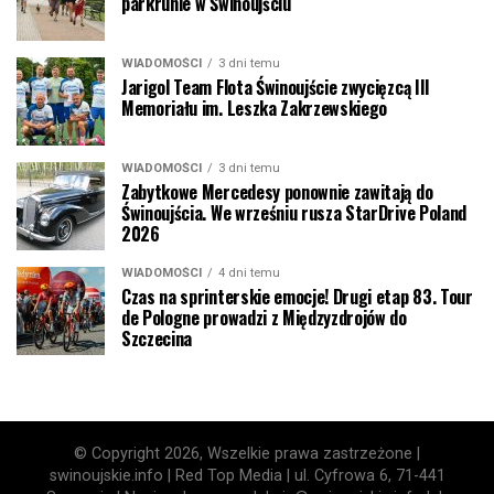
parkrunie w Świnoujściu
WIADOMOŚCI
3 dni temu
Jarigol Team Flota Świnoujście zwycięzcą III
Memoriału im. Leszka Zakrzewskiego
WIADOMOŚCI
3 dni temu
Zabytkowe Mercedesy ponownie zawitają do
Świnoujścia. We wrześniu rusza StarDrive Poland
2026
WIADOMOŚCI
4 dni temu
Czas na sprinterskie emocje! Drugi etap 83. Tour
de Pologne prowadzi z Międzyzdrojów do
Szczecina
© Copyright 2026, Wszelkie prawa zastrzeżone |
swinoujskie.info | Red Top Media | ul. Cyfrowa 6, 71-441