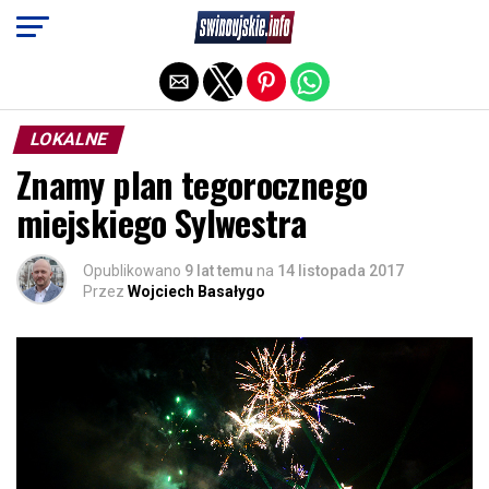
Exit mobile version
LOKALNE
Znamy plan tegorocznego
miejskiego Sylwestra
Opublikowano
9 lat temu
na
14 listopada 2017
Przez
Wojciech Basałygo