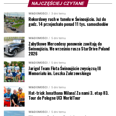
NAJCZĘŚCIEJ CZYTANE
WIADOMOŚCI
3 dni temu
Rekordowy ruch w tunelu w Świnoujściu. Już do
godz. 14 przejechało ponad 11 tys. samochodów
WIADOMOŚCI
5 dni temu
Zabytkowe Mercedesy ponownie zawitają do
Świnoujścia. We wrześniu rusza StarDrive Poland
2026
WIADOMOŚCI
5 dni temu
Jarigol Team Flota Świnoujście zwycięzcą III
Memoriału im. Leszka Zakrzewskiego
WIADOMOŚCI
5 dni temu
Hat-trick Jonathana Milana! Za nami 3. etap 83.
Tour de Pologne UCI WorldTour
WIADOMOŚCI
5 dni temu