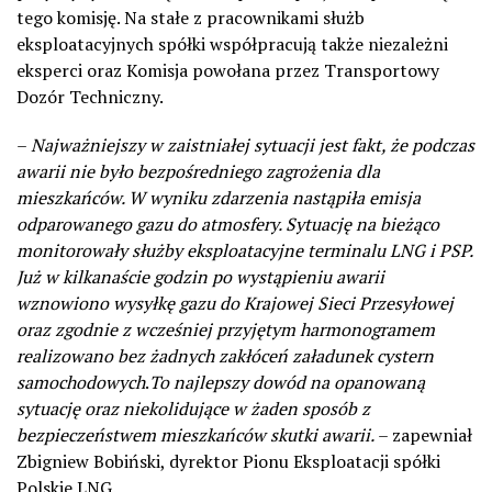
tego komisję. Na stałe z pracownikami służb
eksploatacyjnych spółki współpracują także niezależni
eksperci oraz Komisja powołana przez Transportowy
Dozór Techniczny.
–
Najważniejszy w zaistniałej sytuacji jest fakt, że podczas
awarii nie było bezpośredniego zagrożenia dla
mieszkańców. W wyniku zdarzenia nastąpiła emisja
odparowanego gazu do atmosfery. Sytuację na bieżąco
monitorowały służby eksploatacyjne terminalu LNG i PSP.
Już w kilkanaście godzin po wystąpieniu awarii
wznowiono wysyłkę gazu do Krajowej Sieci Przesyłowej
oraz zgodnie z wcześniej przyjętym harmonogramem
realizowano bez żadnych zakłóceń załadunek cystern
samochodowych
.
To najlepszy dowód na opanowaną
sytuację oraz niekolidujące w żaden sposób z
bezpieczeństwem mieszkańców skutki awarii.
– zapewniał
Zbigniew Bobiński, dyrektor Pionu Eksploatacji spółki
Polskie LNG.