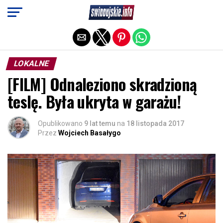
Exit mobile version
LOKALNE
[FILM] Odnaleziono skradzioną
teslę. Była ukryta w garażu!
Opublikowano
9 lat temu
na
18 listopada 2017
Przez
Wojciech Basałygo