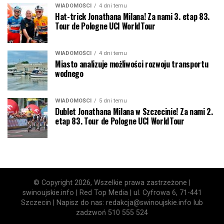
WIADOMOŚCI
4 dni temu
Hat-trick Jonathana Milana! Za nami 3. etap 83.
Tour de Pologne UCI WorldTour
WIADOMOŚCI
4 dni temu
Miasto analizuje możliwości rozwoju transportu
wodnego
WIADOMOŚCI
5 dni temu
Dublet Jonathana Milana w Szczecinie! Za nami 2.
etap 83. Tour de Pologne UCI WorldTour
© Copyright 2026, Wszelkie prawa zastrzeżone |
swinoujskie.info | Red Top Media | ul. Cyfrowa 6, 71-441
Szczecin | Napisz do nas: redakcja@swinoujskie.info lub
zadzwoń 510 555 524