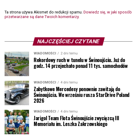
Ta strona używa Akismet do redukcji spamu.
Dowiedz się, w jaki sposób
przetwarzane są dane Twoich komentarzy.
NAJCZĘŚCIEJ CZYTANE
WIADOMOŚCI
2 dni temu
Rekordowy ruch w tunelu w Świnoujściu. Już do
godz. 14 przejechało ponad 11 tys. samochodów
WIADOMOŚCI
4 dni temu
Zabytkowe Mercedesy ponownie zawitają do
Świnoujścia. We wrześniu rusza StarDrive Poland
2026
WIADOMOŚCI
4 dni temu
Jarigol Team Flota Świnoujście zwycięzcą III
Memoriału im. Leszka Zakrzewskiego