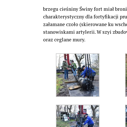
brzegu cieśniny Świny fort miał bron
charakterystyczny dla fortyfikacji p
załamane czoło (skierowane ku wscho
stanowiskami artylerii. W szyi zbud
oraz ceglane mury.