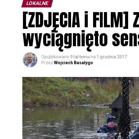
LOKALNE
[ZDJĘCIA i FILM] 
wyciągnięto sen
Opublikowano
9 lat temu
na
1 grudnia 2017
Przez
Wojciech Basałygo