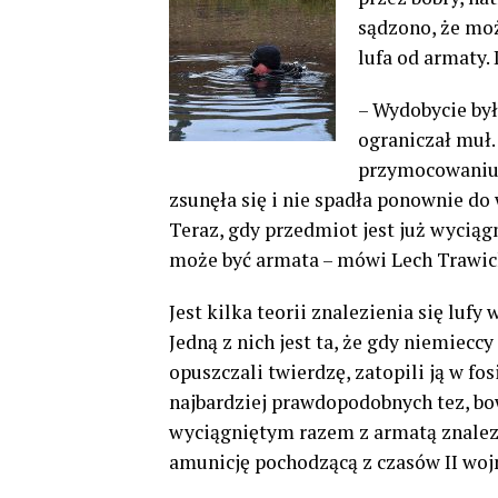
sądzono, że moż
lufa od armaty.
– Wydobycie był
ograniczał muł.
przymocowaniu h
zsunęła się i nie spadła ponownie do
Teraz, gdy przedmiot jest już wycią
może być armata – mówi Lech Trawick
Jest kilka teorii znalezienia się lufy
Jedną z nich jest ta, że gdy niemieccy
opuszczali twierdzę, zatopili ją w fos
najbardziej prawdopodobnych tez, b
wyciągniętym razem z armatą znalez
amunicję pochodzącą z czasów II woj