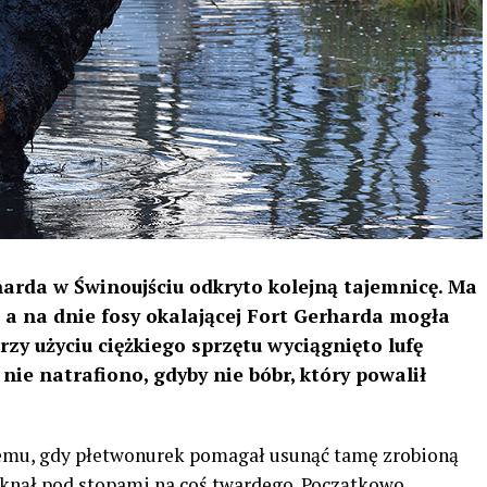
arda w Świnoujściu odkryto kolejną tajemnicę. Ma
, a na dnie fosy okalającej Fort Gerharda mogła
rzy użyciu ciężkiego sprzętu wyciągnięto lufę
nie natrafiono, gdyby nie bóbr, który powalił
temu, gdy płetwonurek pomagał usunąć tamę zrobioną
tknął pod stopami na coś twardego. Początkowo