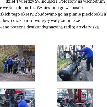
dzieł Twierdzy Świnoujście. Położony na wschodnim
ić wejścia do portu. Wzniesiono go w sposób
ruskich tego okresy. Zbudowano go na planie pięcioboku a
dowi) oraz barki tworzyły wały ziemne ze
owano potężną dwukondygnacyjną reditę artyleryjską