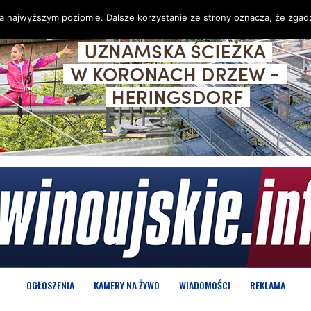
na najwyższym poziomie. Dalsze korzystanie ze strony oznacza, że zgadz
OGŁOSZENIA
KAMERY NA ŻYWO
WIADOMOŚCI
REKLAMA