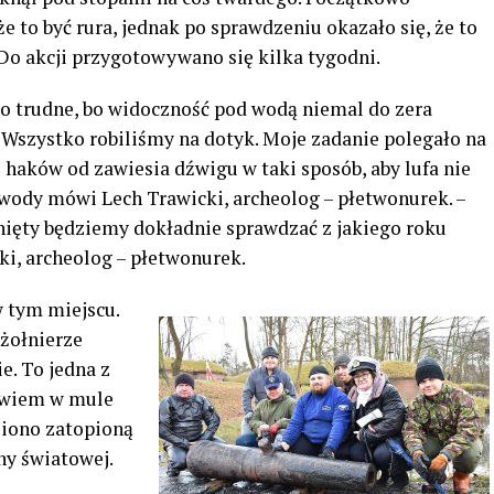
e to być rura, jednak po sprawdzeniu okazało się, że to
 Do akcji przygotowywano się kilka tygodni.
o trudne, bo widoczność pod wodą niemal do zera
 Wszystko robiliśmy na dotyk. Moje zadanie polegało na
aków od zawiesia dźwigu w taki sposób, aby lufa nie
 wody mówi Lech Trawicki, archeolog – płetwonurek. –
gnięty będziemy dokładnie sprawdzać z jakiego roku
i, archeolog – płetwonurek.
 w tym miejscu.
 żołnierze
ie. To jedna z
owiem w mule
iono zatopioną
ny światowej.