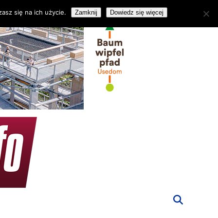
asz się na ich użycie.
Zamknij
Dowiedz się więcej