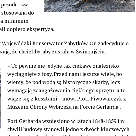
 przodu tzw.
a stosowana do
 ma minimum
ali dopiero ekspertyza.
 Wojewódzki Konserwator Zabytków. On zadecyduje o
ają, że chcieliby, aby została w Świnoujściu.
– To pewnie nie jedyne tak ciekawe znalezisko
wyciągnięte z fosy. Przed nami jeszcze wiele, bo
wiemy, że pod wodą są historyczne skarby, lecz
wymagają zaangażowania ciężkiego sprzętu, a to
wiąże się z kosztami – mówi Piotr Piwowarczyk z
Muzeum Obrony Wybrzeża na Forcie Gerharda..
Fort Gerharda wzniesiono w latach 1848-1859 i w
chwili budowy stanowił jedno z dwóch kluczowych