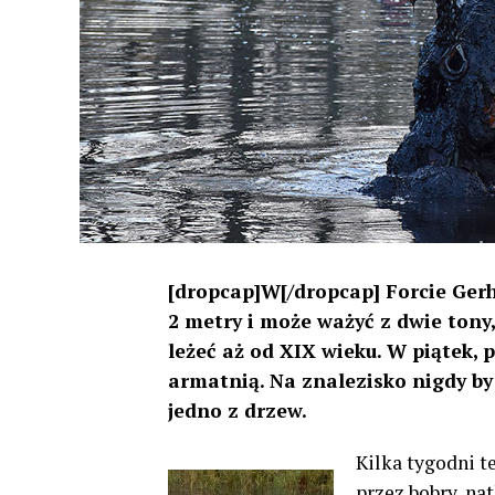
[dropcap]W[/dropcap] Forcie Gerh
2 metry i może ważyć z dwie tony
leżeć aż od XIX wieku. W piątek, p
armatnią. Na znalezisko nigdy by 
jedno z drzew.
Kilka tygodni 
przez bobry, na