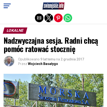
Exit mobile version
LOKALNE
Nadzwyczajna sesja. Radni chcą
pomóc ratować stocznię
Opublikowano
9 lat temu
na
2 grudnia 2017
Przez
Wojciech Basałygo