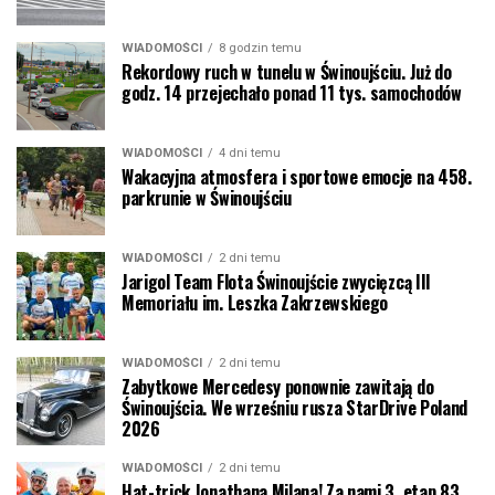
WIADOMOŚCI
8 godzin temu
Rekordowy ruch w tunelu w Świnoujściu. Już do
godz. 14 przejechało ponad 11 tys. samochodów
WIADOMOŚCI
4 dni temu
Wakacyjna atmosfera i sportowe emocje na 458.
parkrunie w Świnoujściu
WIADOMOŚCI
2 dni temu
Jarigol Team Flota Świnoujście zwycięzcą III
Memoriału im. Leszka Zakrzewskiego
WIADOMOŚCI
2 dni temu
Zabytkowe Mercedesy ponownie zawitają do
Świnoujścia. We wrześniu rusza StarDrive Poland
2026
WIADOMOŚCI
2 dni temu
Hat-trick Jonathana Milana! Za nami 3. etap 83.