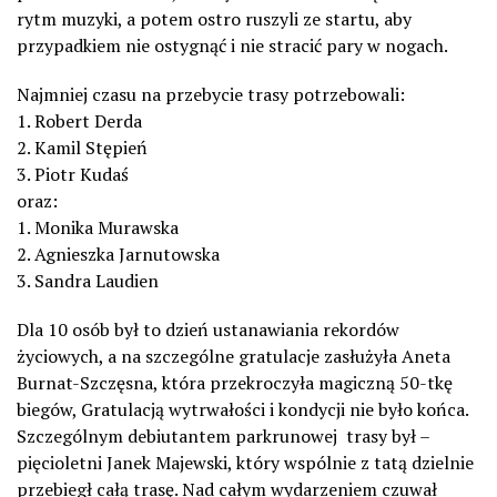
rytm muzyki, a potem ostro ruszyli ze startu, aby
przypadkiem nie ostygnąć i nie stracić pary w nogach.
Najmniej czasu na przebycie trasy potrzebowali:
1. Robert Derda
2. Kamil Stępień
3. Piotr Kudaś
oraz:
1. Monika Murawska
2. Agnieszka Jarnutowska
3. Sandra Laudien
Dla 10 osób był to dzień ustanawiania rekordów
życiowych, a na szczególne gratulacje zasłużyła Aneta
Burnat-Szczęsna, która przekroczyła magiczną 50-tkę
biegów, Gratulacją wytrwałości i kondycji nie było końca.
Szczególnym debiutantem parkrunowej trasy był –
pięcioletni Janek Majewski, który wspólnie z tatą dzielnie
przebiegł całą trasę. Nad całym wydarzeniem czuwał