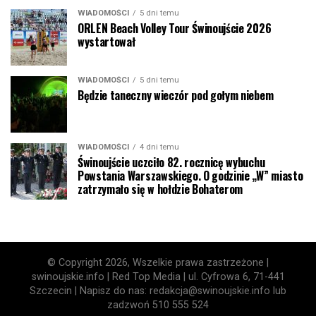
WIADOMOŚCI
5 dni temu
ORLEN Beach Volley Tour Świnoujście 2026
wystartował
WIADOMOŚCI
5 dni temu
Będzie taneczny wieczór pod gołym niebem
WIADOMOŚCI
4 dni temu
Świnoujście uczciło 82. rocznicę wybuchu
Powstania Warszawskiego. O godzinie „W” miasto
zatrzymało się w hołdzie Bohaterom
© Copyright 2026, Wszelkie prawa zastrzeżone |
swinoujskie.info | Red Top Media | ul. Cyfrowa 6, 71-441
Szczecin | Napisz do nas: redakcja@swinoujskie.info lub
zadzwoń 510 555 524