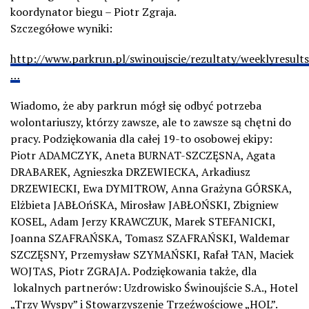
koordynator biegu – Piotr Zgraja.
Szczegółowe wyniki:
http://www.parkrun.pl/swinoujscie/rezultaty/weeklyresults
…
Wiadomo, że aby parkrun mógł się odbyć potrzeba
wolontariuszy, którzy zawsze, ale to zawsze są chętni do
pracy. Podziękowania dla całej 19-to osobowej ekipy:
Piotr ADAMCZYK, Aneta BURNAT-SZCZĘSNA, Agata
DRABAREK, Agnieszka DRZEWIECKA, Arkadiusz
DRZEWIECKI, Ewa DYMITROW, Anna Grażyna GÓRSKA,
Elżbieta JABŁOńSKA, Mirosław JABŁOŃSKI, Zbigniew
KOSEL, Adam Jerzy KRAWCZUK, Marek STEFANICKI,
Joanna SZAFRAŃSKA, Tomasz SZAFRAŃSKI, Waldemar
SZCZĘSNY, Przemysław SZYMAŃSKI, Rafał TAN, Maciek
WOJTAS, Piotr ZGRAJA. Podziękowania także, dla
lokalnych partnerów: Uzdrowisko Świnoujście S.A., Hotel
„Trzy Wyspy” i Stowarzyszenie Trzeźwościowe „HOL”.