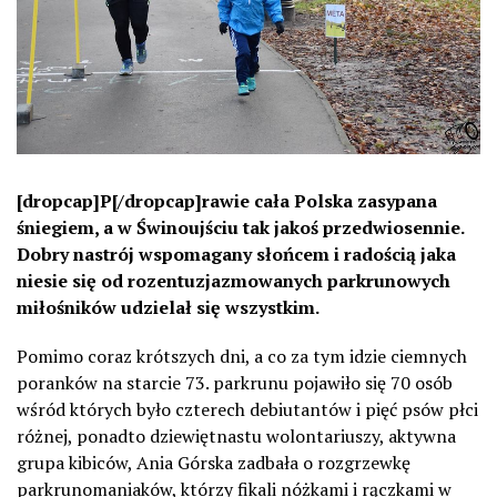
[dropcap]P[/dropcap]rawie cała Polska zasypana
śniegiem, a w Świnoujściu tak jakoś przedwiosennie.
Dobry nastrój wspomagany słońcem i radością jaka
niesie się od rozentuzjazmowanych parkrunowych
miłośników udzielał się wszystkim.
Pomimo coraz krótszych dni, a co za tym idzie ciemnych
poranków na starcie 73. parkrunu pojawiło się 70 osób
wśród których było czterech debiutantów i pięć psów płci
różnej, ponadto dziewiętnastu wolontariuszy, aktywna
grupa kibiców, Ania Górska zadbała o rozgrzewkę
parkrunomaniaków, którzy fikali nóżkami i rączkami w