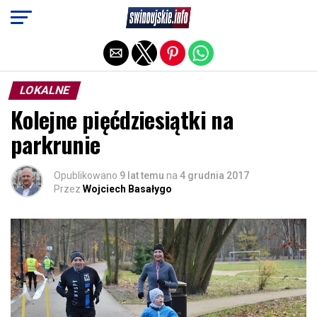
Exit mobile version
LOKALNE
Kolejne pięćdziesiątki na
parkrunie
Opublikowano
9 lat temu
na
4 grudnia 2017
Przez
Wojciech Basałygo