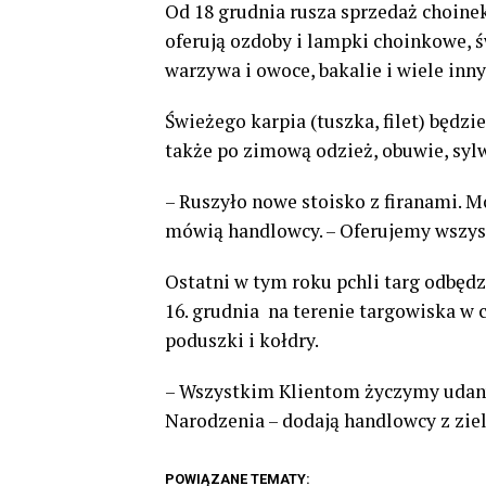
Od 18 grudnia rusza sprzedaż choinek
oferują ozdoby i lampki choinkowe, św
warzywa i owoce, bakalie i wiele inny
Świeżego karpia (tuszka, filet) będz
także po zimową odzież, obuwie, syl
– Ruszyło nowe stoisko z firanami. M
mówią handlowcy. – Oferujemy wszystk
Ostatni w tym roku pchli targ odbędzi
16. grudnia na terenie targowiska w
poduszki i kołdry.
– Wszystkim Klientom życzymy udan
Narodzenia – dodają handlowcy z ziel
POWIĄZANE TEMATY: