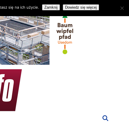
asz się na ich użycie.
Zamknij
Dowiedz się więcej