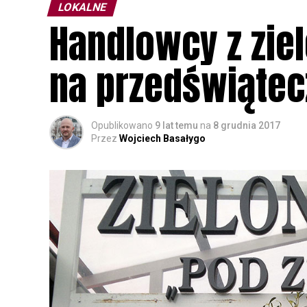
LOKALNE
Handlowcy z zie
na przedświątec
Opublikowano
9 lat temu
na
8 grudnia 2017
Przez
Wojciech Basałygo