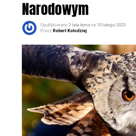
Narodowym
Opublikowano
3 lata temu
na
10 lutego 2023
Przez
Robert Kołodziej