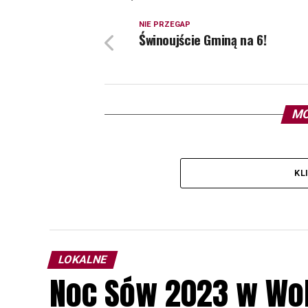
NIE PRZEGAP
Świnoujście Gminą na 6!
MO
KL
LOKALNE
Noc Sów 2023 w Wo