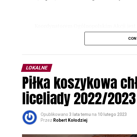
Koordynatorem Ogólnopolskim Akcji jest 
odbędzie się w dniach
24 i 25 lutego 202
CON
plakacie. W programie m. in. prelekcja o b
przyrodnicze o sowach, nasłuchiwania só
parku.
LOKALNE
Wszystkich uczestników zapraszamy do ud
Piłka koszykowa c
rozpoznawanie głosów sów i wymianę dośw
zapisy.
liceliady 2022/2023
Opublikowano
3 lata temu
na
10 lutego 2023
Przez
Robert Kołodziej