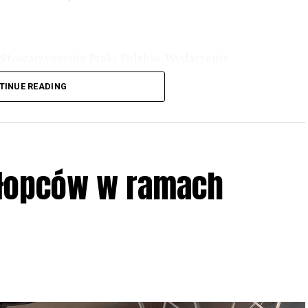
Stowarzyszenie Ptaki Polskie. Wydarzenie
3 r
. wg harmonogramu przedstawionego na
TINUE READING
iologii i zwyczajach sów, wystawy, quizy
w w terenie – w wybranych punktach terenowych
ziału w Akcji, włączenia się w aktywne
hłopców w ramach
iadczeń przy grillu.
Na wydarzenie obowiązują