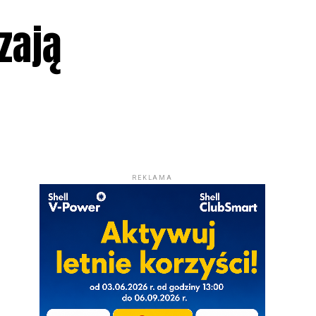
zają
REKLAMA