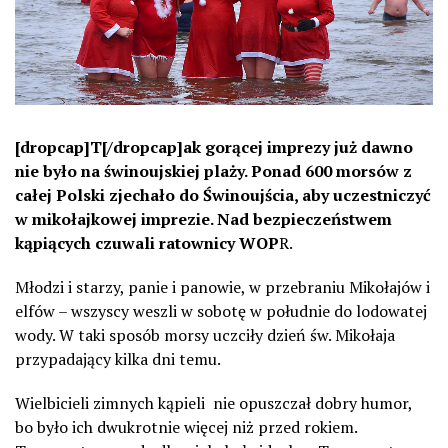
[dropcap]T[/dropcap]ak gorącej imprezy już dawno
nie było na świnoujskiej plaży. Ponad 600 morsów z
całej Polski zjechało do Świnoujścia, aby uczestniczyć
w mikołajkowej imprezie. Nad bezpieczeństwem
kąpiących czuwali ratownicy WOP
R.
Młodzi i starzy, panie i panowie, w przebraniu Mikołajów i
elfów – wszyscy weszli w sobotę w południe do lodowatej
wody. W taki sposób morsy uczciły dzień św. Mikołaja
przypadający kilka dni temu.
Wielbicieli zimnych kąpieli nie opuszczał dobry humor,
bo było ich dwukrotnie więcej niż przed rokiem.