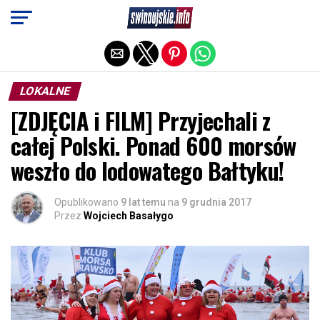
Exit mobile version
LOKALNE
[ZDJĘCIA i FILM] Przyjechali z
całej Polski. Ponad 600 morsów
weszło do lodowatego Bałtyku!
Opublikowano
9 lat temu
na
9 grudnia 2017
Przez
Wojciech Basałygo