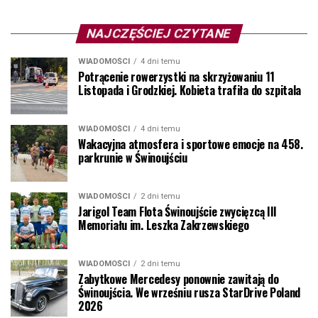
NAJCZĘŚCIEJ CZYTANE
WIADOMOŚCI
4 dni temu
Potrącenie rowerzystki na skrzyżowaniu 11
Listopada i Grodzkiej. Kobieta trafiła do szpitala
WIADOMOŚCI
4 dni temu
Wakacyjna atmosfera i sportowe emocje na 458.
parkrunie w Świnoujściu
WIADOMOŚCI
2 dni temu
Jarigol Team Flota Świnoujście zwycięzcą III
Memoriału im. Leszka Zakrzewskiego
WIADOMOŚCI
2 dni temu
Zabytkowe Mercedesy ponownie zawitają do
Świnoujścia. We wrześniu rusza StarDrive Poland
2026