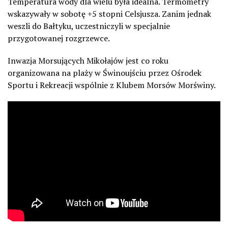
Temperatura wody dla wielu była idealna. Termometry
wskazywały w sobotę +5 stopni Celsjusza. Zanim jednak
weszli do Bałtyku, uczestniczyli w specjalnie
przygotowanej rozgrzewce.
Inwazja Morsujących Mikołajów jest co roku
organizowana na plaży w Świnoujściu przez Ośrodek
Sportu i Rekreacji wspólnie z Klubem Morsów Morświny.