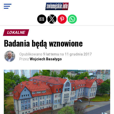
Exit mobile version
LOKALNE
Badania będą wznowione
Opublikowano
9 lat temu
na
11 grudnia 2017
Przez
Wojciech Basałygo