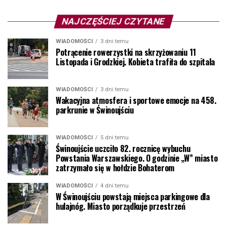
NAJCZĘŚCIEJ CZYTANE
WIADOMOŚCI
3 dni temu
Potrącenie rowerzystki na skrzyżowaniu 11
Listopada i Grodzkiej. Kobieta trafiła do szpitala
WIADOMOŚCI
3 dni temu
Wakacyjna atmosfera i sportowe emocje na 458.
parkrunie w Świnoujściu
WIADOMOŚCI
5 dni temu
Świnoujście uczciło 82. rocznicę wybuchu
Powstania Warszawskiego. O godzinie „W” miasto
zatrzymało się w hołdzie Bohaterom
WIADOMOŚCI
4 dni temu
W Świnoujściu powstają miejsca parkingowe dla
hulajnóg. Miasto porządkuje przestrzeń