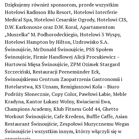
Dziękujemy również sponsorom, przede wszystkim
Hotelowi Radisson Blu Resort, Hotelowi Interferie
Medical Spa, Hotelowi Cesarskie Ogrody, Hotelowi CIS,
D.W. Karkonosze oraz D.W. Koral, Apartamentom
„Muszelka” M. Podhorodeckiegio, Hotelowi 3 Wyspy,
Hotelowi Hampton by Hilton, Uzdrowisko S.A.
Świnoujście, McDonald Świnoujście, PSS Społem
Świnoujście, Firmie Handlowej Alicji Procukiewicz –
Hurtowni Mięsa Świnoujście, ZPM Ozimek Stargard
Szczeciński, Restauracji Peenemünder Eck,
Świnoujskiemu Centrum Zaopatrzenia Gastronomii i
Hotelarstwa, KS Uznam, Remigiuszowi Kola – Biuro
Podróży Słonecznie, Copy Color, Pawłowi Łabie, Meble
Kradyna, Kantor Łukasz Wolny, Kwiaciarni Ewa,
Champions Academy, Klub Fitness Gold 44, Ghetto
Workout Świnoujście, Cafe Kredens, Buffle Caffe, Asian
Restaurant Świnoujście, Zespołowi Muzycznemu Wegas
Świnoujście i wszystkim innym, którzy włączyli się w
organizację.