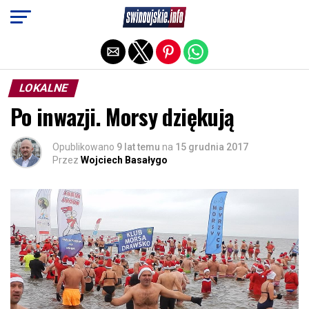
Exit mobile version
LOKALNE
Po inwazji. Morsy dziękują
Opublikowano
9 lat temu
na
15 grudnia 2017
Przez
Wojciech Basałygo