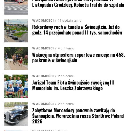
Listopada i Grodzkiej. Kobieta trafiła do szpitala
WIADOMOŚCI
11 godzin temu
Rekordowy ruch w tunelu w Świnoujściu. Już do
godz. 14 przejechało ponad 11 tys. samochodów
WIADOMOŚCI
4 dni temu
Wakacyjna atmosfera i sportowe emocje na 458.
parkrunie w Świnoujściu
WIADOMOŚCI
2 dni temu
Jarigol Team Flota Świnoujście zwycięzcą III
Memoriału im. Leszka Zakrzewskiego
WIADOMOŚCI
2 dni temu
Zabytkowe Mercedesy ponownie zawitają do
Świnoujścia. We wrześniu rusza StarDrive Poland
2026