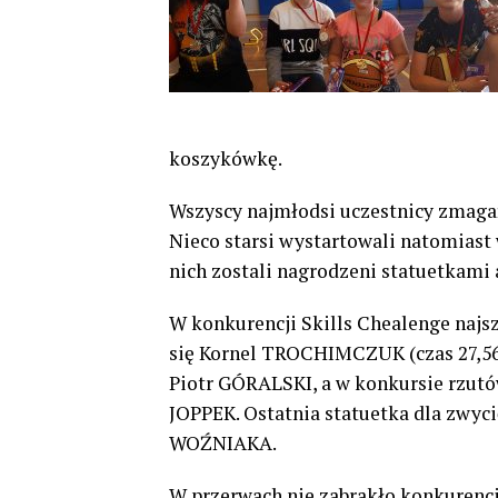
koszykówkę.
Wszyscy najmłodsi uczestnicy zmaga
Nieco starsi wystartowali natomiast 
nich zostali nagrodzeni statuetkami 
W konkurencji Skills Chealenge naj
się Kornel TROCHIMCZUK (czas 27,56 
Piotr GÓRALSKI, a w konkursie rzutó
JOPPEK. Ostatnia statuetka dla zwycię
WOŹNIAKA.
W przerwach nie zabrakło konkurencj