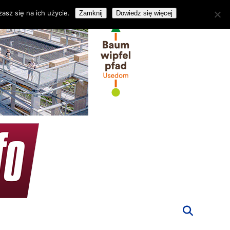
asz się na ich użycie.
Zamknij
Dowiedz się więcej