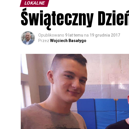
LOKALNE
Świąteczny Dzie
Opublikowano
9 lat temu
na
19 grudnia 2017
Przez
Wojciech Basałygo