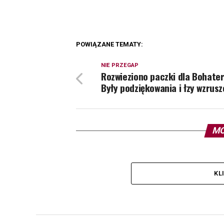
POWIĄZANE TEMATY:
NIE PRZEGAP
Rozwieziono paczki dla Bohate
Były podziękowania i łzy wzrusz
MO
KL