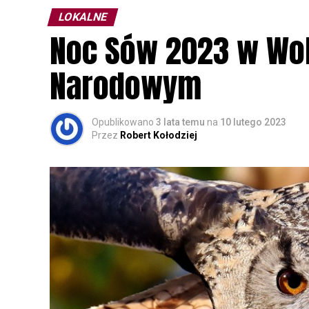
LOKALNE
Noc Sów 2023 w Wo
Narodowym
Opublikowano
3 lata temu
na
10 lutego 2023
Przez
Robert Kołodziej