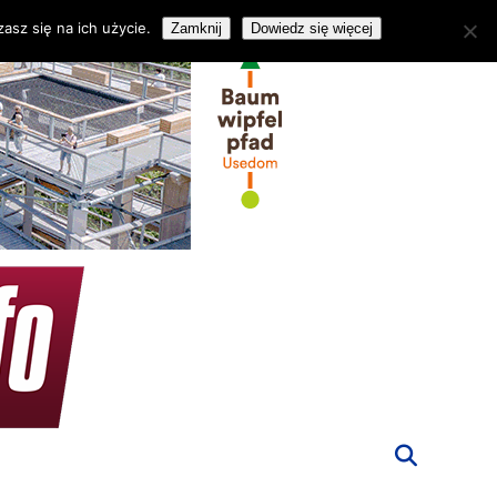
asz się na ich użycie.
Zamknij
Dowiedz się więcej