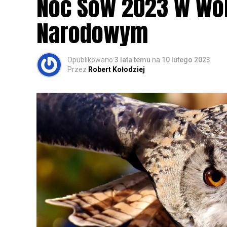
Noc Sów 2023 w Wo
Narodowym
Opublikowano
3 lata temu
na
10 lutego 2023
Przez
Robert Kołodziej