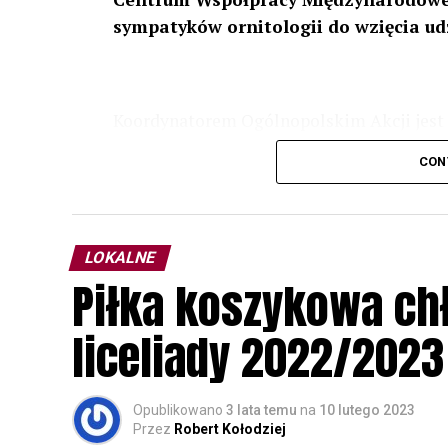
sympatyków ornitologii do wzięcia ud
Koordynatorem Ogólnopolskim Akcji jest 
odbędzie się w dniach
24 i 25 lutego 202
CON
plakacie. W programie m. in. prelekcja o b
przyrodnicze o sowach, nasłuchiwania só
parku.
LOKALNE
Wszystkich uczestników zapraszamy do ud
Piłka koszykowa c
rozpoznawanie głosów sów i wymianę dośw
zapisy.
liceliady 2022/2023
Opublikowano
3 lata temu
na
10 lutego 2023
Przez
Robert Kołodziej