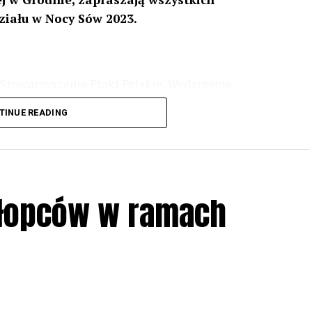
ziału w Nocy Sów 2023.
Stowarzyszenie Ptaki Polskie. Wydarzenie
3 r
. wg harmonogramu przedstawionego na
TINUE READING
iologii i zwyczajach sów, wystawy, quizy
w w terenie – w wybranych punktach terenowych
ziału w Akcji, włączenia się w aktywne
hłopców w ramach
iadczeń przy grillu.
Na wydarzenie obowiązują