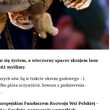
 się życiem, a wieczorny spacer skrajem lasu
niż myślimy.
szych sów. Są w trakcie okresu godowego – i
 albo pióra oczywiście. Sowom z podniecenia –
…
uropejskim Funduszem Rozwoju Wsi Polskiej –
 w Grodnie, zapraszają wszystkich