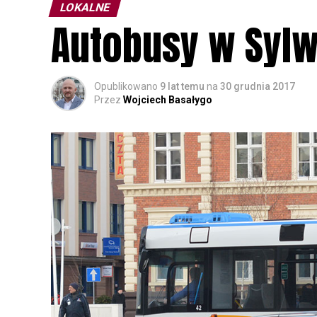
LOKALNE
Autobusy w Sylw
Opublikowano
9 lat temu
na
30 grudnia 2017
Przez
Wojciech Basałygo