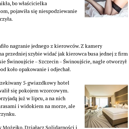
ikła, bo właścicielka
om, pojawiła się niespodziewanie
czyła.
afiło nagranie jednego z kierowców. Z kamery
 przedniej szybie widać jak kierowca busa jednej z firm
sie Świnoujście – Szczecin – Świnoujście, nagle otworzył
pod koło opakowanie i odjechał.
czekiwany 5-gwiazdkowy hotel
walił się pokojem wzorcowym.
rzyjadą już w lipcu, a na nich
tarasami i widokiem na morze, ale
czynku.
 Możejko. Działacz Solidarności i