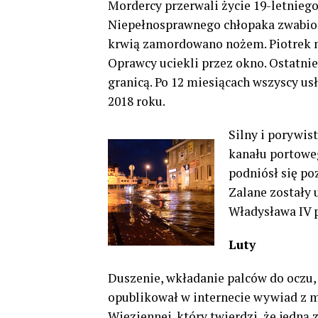
Mordercy przerwali życie 19-letnieg
Niepełnosprawnego chłopaka zwabion
krwią zamordowano nożem. Piotrek nie
Oprawcy uciekli przez okno. Ostatni
granicą. Po 12 miesiącach wszyscy usł
2018 roku.
Silny i porywis
kanału portowe
podniósł się po
Zalane zostały 
Władysława IV p
Luty
Duszenie, wkładanie palców do oczu,
opublikował w internecie wywiad z 
Więziennej, który twierdzi, że jedną 