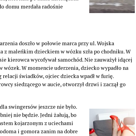
a do domu merdała radośnie
rzenia doszło w połowie marca przy ul. Wojska
ka z maleńkim dzieckiem w wózku szła po chodniku. W
ie kierowca wycofywał samochód. Nie zauważył idącej
 w wózek. W momencie uderzenia, dziecko wypadło na
 relacji świadków, ojciec dziecka wpadł w furię.
rowcy siedzącego w aucie, otworzył drzwi i zaczął go
 dla swingersów jeszcze nie było.
iej nie będzie. Jedni żałują, bo
iastem kojarzonym z uciechami
– sodoma i gomora zanim na dobre