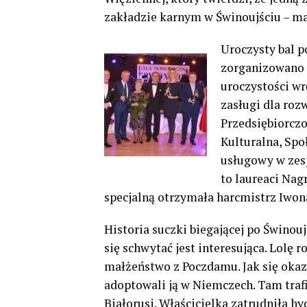
zakładzie karnym w Świnoujściu – ma
Uroczysty bal 
zorganizowano 
uroczystości w
zasługi dla roz
Przedsiębiorczo
Kulturalna, Spo
usługowy w zesp
to laureaci Na
specjalną otrzymała harcmistrz Iwon
Historia suczki biegającej po Świnoujś
się schwytać jest interesująca. Lolę 
małżeństwo z Poczdamu. Jak się okaza
adoptowali ją w Niemczech. Tam trafi
Białorusi. Właścicielka zatrudniła h