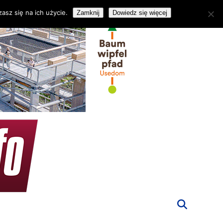
asz się na ich użycie.
Zamknij
Dowiedz się więcej