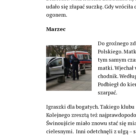
udało się złapać suczkę. Gdy wrócił
ogonem.
Marzec
Do groźnego zda
Polskiego. Mat
tym samym czas
matki. Wjechał
chodnik. Według
Podbiegł do kie
szarpać.
Igraszki dla bogatych. Takiego klubu
Kolejnego zresztą też najprawdopodobn
Świnoujście miało znowu stać się m
cielesnymi. Inni odetchnęli z ulgą 