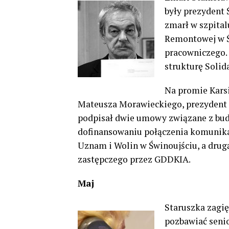
były prezydent 
zmarł w szpitalu
Remontowej w Ś
pracowniczego.
strukturę Solid
Na promie Kars
Mateusza Morawieckiego, prezydent 
podpisał dwie umowy związane z budo
dofinansowaniu połączenia komuni
Uznam i Wolin w Świnoujściu, a drugą
zastępczego przez GDDKIA.
Maj
Staruszka zagię
pozbawiać senio