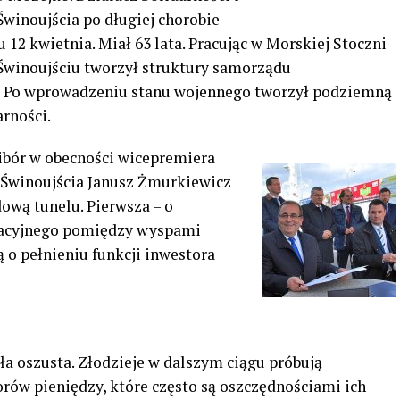
Świnoujścia po długiej chorobie
 12 kwietnia. Miał 63 lata. Pracując w Morskiej Stoczni
winoujściu tworzył struktury samorządu
 Po wprowadzeniu stanu wojennego tworzył podziemną
arności.
ibór w obecności wicepremiera
Świnoujścia Janusz Żmurkiewicz
wą tunelu. Pierwsza – o
kacyjnego pomiędzy wyspami
 o pełnieniu funkcji inwestora
ła oszusta. Złodzieje w dalszym ciągu próbują
rów pieniędzy, które często są oszczędnościami ich