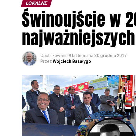
LOKALNE
Świnoujście w 2
najważniejszych
Opublikowano
9 lat temu
na
30 grudnia 2017
Przez
Wojciech Basałygo