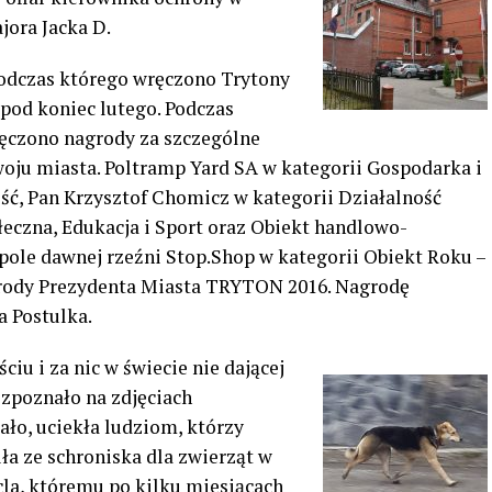
jora Jacka D.
podczas którego wręczono Trytony
pod koniec lutego. Podczas
ręczono nagrody za szczególne
woju miasta. Poltramp Yard SA w kategorii Gospodarka i
ść, Pan Krzysztof Chomicz w kategorii Działalność
łeczna, Edukacja i Sport oraz Obiekt handlowo-
ole dawnej rzeźni Stop.Shop w kategorii Obiekt Roku –
grody Prezydenta Miasta TRYTON 2016. Nagrodę
a Postulka.
ciu i za nic w świecie nie dającej
rozpoznało na zdjęciach
ło, uciekła ludziom, którzy
ła ze schroniska dla zwierząt w
ycla, któremu po kilku miesiącach