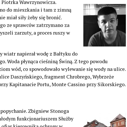
o Piotrka Wawrzynowicza.
o do mieszkania i tam z zimną
 miał siły żeby się bronić.
ego ze sprawców zatrzymano za
yszeli zarzuty, a proces ruszy w
ty wiatr napierał wodę z Bałtyku do
go. Woda płynąca cieśniną Świną. Z tego powodu
ziom wód, co spowodowało wylewanie się wody na ulice.
ulice Daszyńskiego, fragment Chrobrego, Wybrzeże
rzy Kapitanacie Portu, Monte Cassino przy Sikorskiego.
 popychanie. Zbigniew Stonoga
młodym funkcjonariuszem Służby
z ofiar kierownika ochrony w