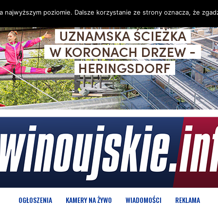
na najwyższym poziomie. Dalsze korzystanie ze strony oznacza, że zgadz
OGŁOSZENIA
KAMERY NA ŻYWO
WIADOMOŚCI
REKLAMA