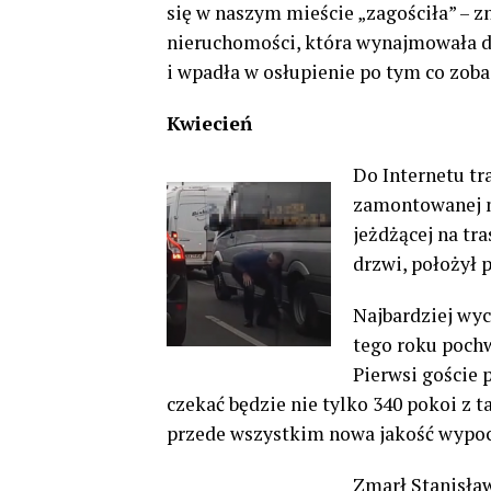
się w naszym mieście „zagościła” – zn
nieruchomości, która wynajmowała d
i wpadła w osłupienie po tym co zoba
Kwiecień
Do Internetu tr
zamontowanej na
jeżdżącej na tra
drzwi, położył 
Najbardziej wy
tego roku poch
Pierwsi goście p
czekać będzie nie tylko 340 pokoi z 
przede wszystkim nowa jakość wypo
Zmarł Stanisław