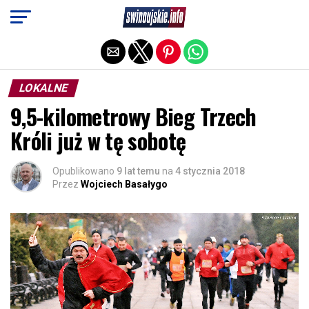
Exit mobile version
LOKALNE
9,5-kilometrowy Bieg Trzech
Króli już w tę sobotę
Opublikowano
9 lat temu
na
4 stycznia 2018
Przez
Wojciech Basałygo