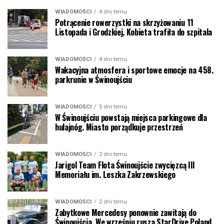
WIADOMOŚCI
4 dni temu
Potrącenie rowerzystki na skrzyżowaniu 11
Listopada i Grodzkiej. Kobieta trafiła do szpitala
WIADOMOŚCI
4 dni temu
Wakacyjna atmosfera i sportowe emocje na 458.
parkrunie w Świnoujściu
WIADOMOŚCI
5 dni temu
W Świnoujściu powstają miejsca parkingowe dla
hulajnóg. Miasto porządkuje przestrzeń
WIADOMOŚCI
2 dni temu
Jarigol Team Flota Świnoujście zwycięzcą III
Memoriału im. Leszka Zakrzewskiego
WIADOMOŚCI
2 dni temu
Zabytkowe Mercedesy ponownie zawitają do
Świnoujścia. We wrześniu rusza StarDrive Poland