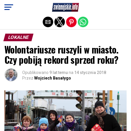
Exit mobile version
LOKALNE
Wolontariusze ruszyli w miasto.
Czy pobiją rekord sprzed roku?
Opublikowano
9 lat temu
na
14 stycznia 2018
Przez
Wojciech Basałygo