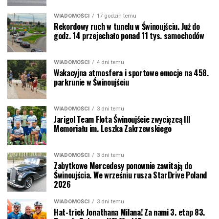
WIADOMOŚCI
17 godzin temu
Rekordowy ruch w tunelu w Świnoujściu. Już do
godz. 14 przejechało ponad 11 tys. samochodów
WIADOMOŚCI
4 dni temu
Wakacyjna atmosfera i sportowe emocje na 458.
parkrunie w Świnoujściu
WIADOMOŚCI
3 dni temu
Jarigol Team Flota Świnoujście zwycięzcą III
Memoriału im. Leszka Zakrzewskiego
WIADOMOŚCI
3 dni temu
Zabytkowe Mercedesy ponownie zawitają do
Świnoujścia. We wrześniu rusza StarDrive Poland
2026
WIADOMOŚCI
3 dni temu
Hat-trick Jonathana Milana! Za nami 3. etap 83.