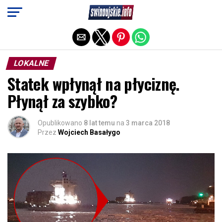
Exit mobile version
LOKALNE
Statek wpłynął na płyciznę.
Płynął za szybko?
Opublikowano
8 lat temu
na
3 marca 2018
Przez
Wojciech Basałygo