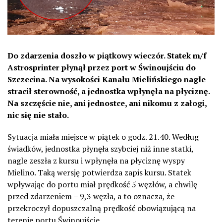
Do zdarzenia doszło w piątkowy wieczór. Statek m/f
Astrosprinter płynął przez port w Świnoujściu do
Szczecina. Na wysokości Kanału Mielińskiego nagle
stracił sterowność, a jednostka wpłynęła na płyciznę.
Na szczęście nie, ani jednostce, ani nikomu z załogi,
nic się nie stało.
Sytuacja miała miejsce w piątek o godz. 21.40. Według
świadków, jednostka płynęła szybciej niż inne statki,
nagle zeszła z kursu i wpłynęła na płyciznę wyspy
Mielino. Taką wersję potwierdza zapis kursu. Statek
wpływając do portu miał prędkość 5 węzłów, a chwilę
przed zdarzeniem – 9,3 węzła, a to oznacza, że
przekroczył dopuszczalną prędkość obowiązującą na
terenie portu Świnoujście.