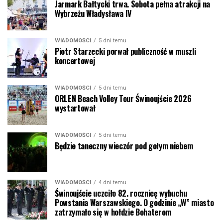
Jarmark Bałtycki trwa. Sobota pełna atrakcji na
Wybrzeżu Władysława IV
WIADOMOŚCI
5 dni temu
Piotr Starzecki porwał publiczność w muszli
koncertowej
WIADOMOŚCI
5 dni temu
ORLEN Beach Volley Tour Świnoujście 2026
wystartował
WIADOMOŚCI
5 dni temu
Będzie taneczny wieczór pod gołym niebem
WIADOMOŚCI
4 dni temu
Świnoujście uczciło 82. rocznicę wybuchu
Powstania Warszawskiego. O godzinie „W” miasto
zatrzymało się w hołdzie Bohaterom