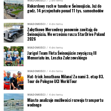
WIADOMOŚCI
2 dni temu
Rekordowy ruch w tunelu w Świnoujściu. Już do
godz. 14 przejechało ponad 11 tys. samochodów
WIADOMOŚCI
4 dni temu
Zabytkowe Mercedesy ponownie zawitają do
Świnoujścia. We wrześniu rusza StarDrive Poland
2026
WIADOMOŚCI
4 dni temu
Jarigol Team Flota Świnoujście zwycięzcą III
Memoriału im. Leszka Zakrzewskiego
WIADOMOŚCI
4 dni temu
Hat-trick Jonathana Milana! Za nami 3. etap 83.
Tour de Pologne UCI WorldTour
WIADOMOŚCI
4 dni temu
Miasto analizuje możliwości rozwoju transportu
wodnego