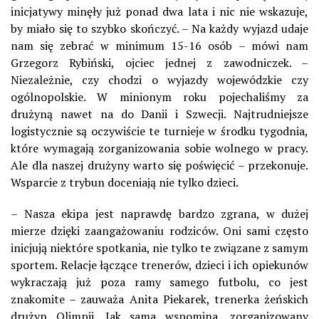
inicjatywy minęły już ponad dwa lata i nic nie wskazuje,
by miało się to szybko skończyć. – Na każdy wyjazd udaje
nam się zebrać w minimum 15-16 osób – mówi nam
Grzegorz Rybiński, ojciec jednej z zawodniczek. –
Niezależnie, czy chodzi o wyjazdy wojewódzkie czy
ogólnopolskie. W minionym roku pojechaliśmy za
drużyną nawet na do Danii i Szwecji. Najtrudniejsze
logistycznie są oczywiście te turnieje w środku tygodnia,
które wymagają zorganizowania sobie wolnego w pracy.
Ale dla naszej drużyny warto się poświęcić – przekonuje.
Wsparcie z trybun doceniają nie tylko dzieci.
– Nasza ekipa jest naprawdę bardzo zgrana, w dużej
mierze dzięki zaangażowaniu rodziców. Oni sami często
inicjują niektóre spotkania, nie tylko te związane z samym
sportem. Relacje łączące trenerów, dzieci i ich opiekunów
wykraczają już poza ramy samego futbolu, co jest
znakomite – zauważa Anita Piekarek, trenerka żeńskich
drużyn Olimpii. Jak sama wspomina, zorganizowany