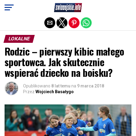
Exit mobile version
LOKALNE
Rodzic – pierwszy kibic małego
sportowca. Jak skutecznie
wspierać dziecko na boisku?
Opublikowano
8 lat temu
na
9 marca 2018
Przez
Wojciech Basałygo