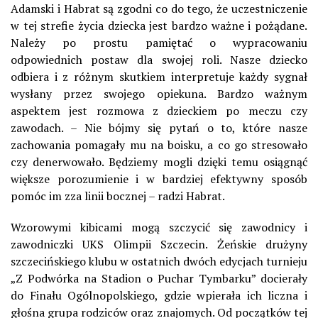
Adamski i Habrat są zgodni co do tego, że uczestniczenie
w tej strefie życia dziecka jest bardzo ważne i pożądane.
Należy po prostu pamiętać o wypracowaniu
odpowiednich postaw dla swojej roli. Nasze dziecko
odbiera i z różnym skutkiem interpretuje każdy sygnał
wysłany przez swojego opiekuna. Bardzo ważnym
aspektem jest rozmowa z dzieckiem po meczu czy
zawodach. – Nie bójmy się pytań o to, które nasze
zachowania pomagały mu na boisku, a co go stresowało
czy denerwowało. Będziemy mogli dzięki temu osiągnąć
większe porozumienie i w bardziej efektywny sposób
pomóc im zza linii bocznej – radzi Habrat.
Wzorowymi kibicami mogą szczycić się zawodnicy i
zawodniczki UKS Olimpii Szczecin. Żeńskie drużyny
szczecińskiego klubu w ostatnich dwóch edycjach turnieju
„Z Podwórka na Stadion o Puchar Tymbarku” docierały
do Finału Ogólnopolskiego, gdzie wpierała ich liczna i
głośna grupa rodziców oraz znajomych. Od początków tej