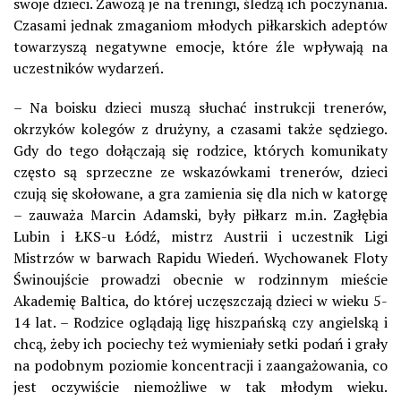
swoje dzieci. Zawożą je na treningi, śledzą ich poczynania.
Czasami jednak zmaganiom młodych piłkarskich adeptów
towarzyszą negatywne emocje, które źle wpływają na
uczestników wydarzeń.
– Na boisku dzieci muszą słuchać instrukcji trenerów,
okrzyków kolegów z drużyny, a czasami także sędziego.
Gdy do tego dołączają się rodzice, których komunikaty
często są sprzeczne ze wskazówkami trenerów, dzieci
czują się skołowane, a gra zamienia się dla nich w katorgę
– zauważa Marcin Adamski, były piłkarz m.in. Zagłębia
Lubin i ŁKS-u Łódź, mistrz Austrii i uczestnik Ligi
Mistrzów w barwach Rapidu Wiedeń. Wychowanek Floty
Świnoujście prowadzi obecnie w rodzinnym mieście
Akademię Baltica, do której uczęszczają dzieci w wieku 5-
14 lat. – Rodzice oglądają ligę hiszpańską czy angielską i
chcą, żeby ich pociechy też wymieniały setki podań i grały
na podobnym poziomie koncentracji i zaangażowania, co
jest oczywiście niemożliwe w tak młodym wieku.