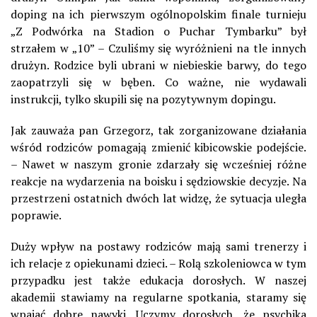
doping na ich pierwszym ogólnopolskim finale turnieju
„Z Podwórka na Stadion o Puchar Tymbarku” był
strzałem w „10” – Czuliśmy się wyróżnieni na tle innych
drużyn. Rodzice byli ubrani w niebieskie barwy, do tego
zaopatrzyli się w bęben. Co ważne, nie wydawali
instrukcji, tylko skupili się na pozytywnym dopingu.
Jak zauważa pan Grzegorz, tak zorganizowane działania
wśród rodziców pomagają zmienić kibicowskie podejście.
– Nawet w naszym gronie zdarzały się wcześniej różne
reakcje na wydarzenia na boisku i sędziowskie decyzje. Na
przestrzeni ostatnich dwóch lat widzę, że sytuacja uległa
poprawie.
Duży wpływ na postawy rodziców mają sami trenerzy i
ich relacje z opiekunami dzieci. – Rolą szkoleniowca w tym
przypadku jest także edukacja dorosłych. W naszej
akademii stawiamy na regularne spotkania, staramy się
wpajać dobre nawyki. Uczymy dorosłych, że psychika