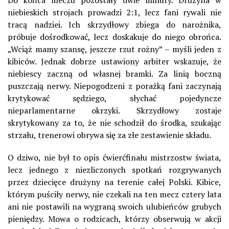
Do końca meczu pozostały dwie minuty. Drużyna w
niebieskich strojach prowadzi 2:1, lecz fani rywali nie
tracą nadziei. Ich skrzydłowy zbiega do narożnika,
próbuje dośrodkować, lecz doskakuje do niego obrońca.
„Wciąż mamy szansę, jeszcze rzut rożny” – myśli jeden z
kibiców. Jednak dobrze ustawiony arbiter wskazuje, że
niebiescy zaczną od własnej bramki. Za linią boczną
puszczają nerwy. Niepogodzeni z porażką fani zaczynają
krytykować sędziego, słychać pojedyncze
nieparlamentarne okrzyki. Skrzydłowy zostaje
skrytykowany za to, że nie schodził do środka, szukając
strzału, trenerowi obrywa się za złe zestawienie składu.
O dziwo, nie był to opis ćwierćfinału mistrzostw świata,
lecz jednego z niezliczonych spotkań rozgrywanych
przez dziecięce drużyny na terenie całej Polski. Kibice,
którym puściły nerwy, nie czekali na ten mecz cztery lata
ani nie postawili na wygraną swoich ulubieńców grubych
pieniędzy. Mowa o rodzicach, którzy obserwują w akcji