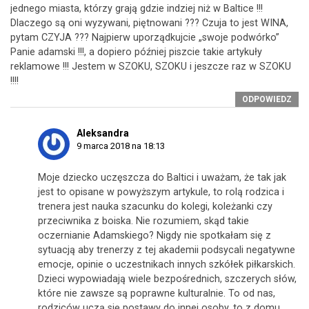
jednego miasta, którzy grają gdzie indziej niż w Baltice !!!
Dlaczego są oni wyzywani, piętnowani ??? Czuja to jest WINA,
pytam CZYJA ??? Najpierw uporządkujcie „swoje podwórko”
Panie adamski !!!, a dopiero później piszcie takie artykuły
reklamowe !!! Jestem w SZOKU, SZOKU i jeszcze raz w SZOKU
!!!!
ODPOWIEDZ
Aleksandra
9 marca 2018 na 18:13
Moje dziecko uczęszcza do Baltici i uważam, że tak jak
jest to opisane w powyższym artykule, to rolą rodzica i
trenera jest nauka szacunku do kolegi, koleżanki czy
przeciwnika z boiska. Nie rozumiem, skąd takie
oczernianie Adamskiego? Nigdy nie spotkałam się z
sytuacją aby trenerzy z tej akademii podsycali negatywne
emocje, opinie o uczestnikach innych szkółek piłkarskich.
Dzieci wypowiadają wiele bezpośrednich, szczerych słów,
które nie zawsze są poprawne kulturalnie. To od nas,
rodziców uczą się postawy do innej osoby, to z domu