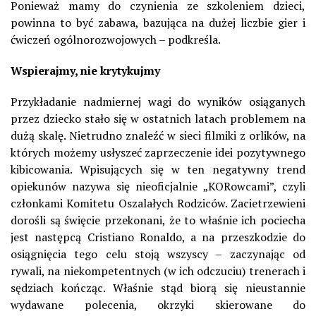
Ponieważ mamy do czynienia ze szkoleniem dzieci,
powinna to być zabawa, bazująca na dużej liczbie gier i
ćwiczeń ogólnorozwojowych – podkreśla.
Wspierajmy, nie krytykujmy
Przykładanie nadmiernej wagi do wyników osiąganych
przez dziecko stało się w ostatnich latach problemem na
dużą skalę. Nietrudno znaleźć w sieci filmiki z orlików, na
których możemy usłyszeć zaprzeczenie idei pozytywnego
kibicowania. Wpisujących się w ten negatywny trend
opiekunów nazywa się nieoficjalnie „KORowcami”, czyli
członkami Komitetu Oszalałych Rodziców. Zacietrzewieni
dorośli są święcie przekonani, że to właśnie ich pociecha
jest następcą Cristiano Ronaldo, a na przeszkodzie do
osiągnięcia tego celu stoją wszyscy – zaczynając od
rywali, na niekompetentnych (w ich odczuciu) trenerach i
sędziach kończąc. Właśnie stąd biorą się nieustannie
wydawane polecenia, okrzyki skierowane do