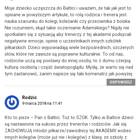
Moje dziecko uczęszcza do Baltici i uważam, że tak jak jest to
opisane w powyższym artykule, to rolą rodzica i trenera jest
nauka szacunku do kolegi, koleżanki czy przeciwnika z boiska.
Nie rozumiem, skąd takie oczernianie Adamskiego? Nigdy nie
spotkałam się z sytuacją aby trenerzy z tej akademii podsycali
negatywne emocje, opinie o uczestnikach innych szkółek
piłkarskich. Dzieci wypowiadają wiele bezpośrednich, szczerych
słów, które nie zawsze są poprawne kulturalnie. To od nas,
rodziców uczą się postawy do innej osoby, to z domu czerpią
kulturę osobistą i część światopoglądu. Myślę, że warto się nad
tym zastanowić, zanim napisze się taki komenatrz jak powyżej.
ODPOWIEDZ
Rodzic
9 marca 2018 na 11:41
Kto to pisze – Pan z Baltici. Toż to SZOK. Tylko w Baltice dzieci
są nastawione na sukces przez trenerów i rodziców. Jak się
ZACHOWUJĄ młodzi piłkarze/zawodnicy tej AKADEMII wobec
innych kolegów (może już nie i kolegów) z klasy, ze szkoły z