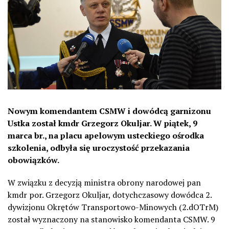
Nowym komendantem CSMW i dowódcą garnizonu
Ustka został kmdr Grzegorz Okuljar. W piątek, 9
marca br., na pl
acu apelowym usteckiego ośrodka
szkolenia, odbyła się uroczystość przekazania
obowiązków.
W związku z decyzją ministra obrony narodowej pan
kmdr por. Grzegorz Okuljar, dotychczasowy dowódca 2.
dywizjonu Okrętów Transportowo-Minowych (2.dOTrM)
został wyznaczony na stanowisko komendanta CSMW. 9