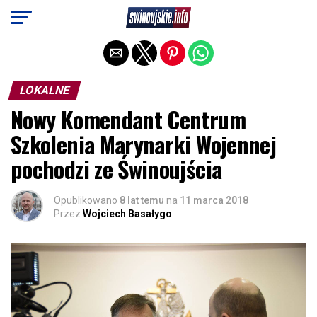
Exit mobile version
LOKALNE
Nowy Komendant Centrum
Szkolenia Marynarki Wojennej
pochodzi ze Świnoujścia
Opublikowano
8 lat temu
na
11 marca 2018
Przez
Wojciech Basałygo