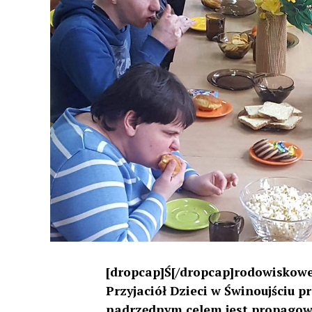
[dropcap]Ś[/dropcap]rodowiskow
Przyjaciół Dzieci w Świnoujściu pr
nadrzędnym celem jest propagowan