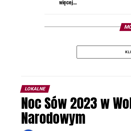
więcej…
MO
KL
LOKALNE
Noc Sów 2023 w Wo
Narodowym