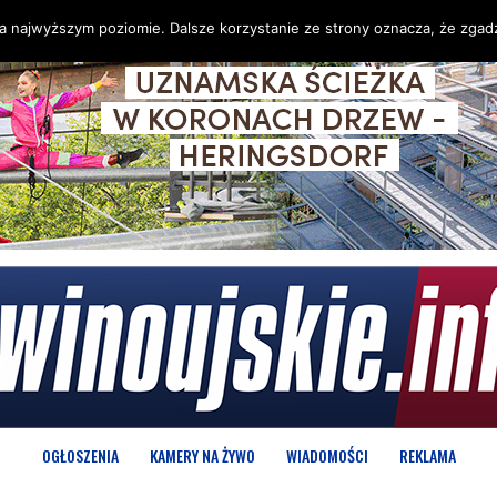
na najwyższym poziomie. Dalsze korzystanie ze strony oznacza, że zgadz
OGŁOSZENIA
KAMERY NA ŻYWO
WIADOMOŚCI
REKLAMA