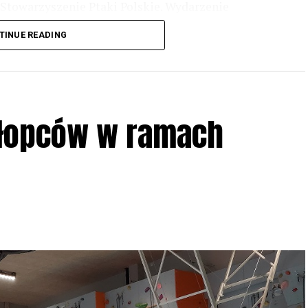
Stowarzyszenie Ptaki Polskie. Wydarzenie
3 r
. wg harmonogramu przedstawionego na
TINUE READING
iologii i zwyczajach sów, wystawy, quizy
w w terenie – w wybranych punktach terenowych
ziału w Akcji, włączenia się w aktywne
hłopców w ramach
iadczeń przy grillu.
Na wydarzenie obowiązują