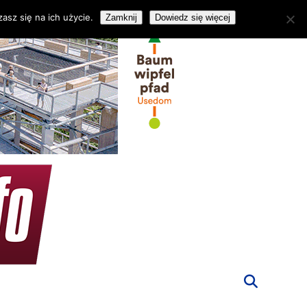
asz się na ich użycie.
Zamknij
Dowiedz się więcej