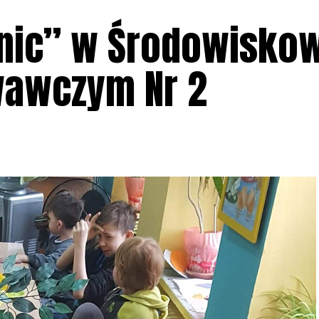
anic” w Środowisk
awczym Nr 2