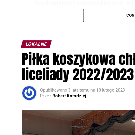
Koordynatorem Ogólnopolskim Akcji jest 
odbędzie się w dniach
24 i 25 lutego 202
CON
plakacie. W programie m. in. prelekcja o b
przyrodnicze o sowach, nasłuchiwania só
parku.
LOKALNE
Wszystkich uczestników zapraszamy do ud
Piłka koszykowa c
rozpoznawanie głosów sów i wymianę dośw
zapisy.
liceliady 2022/2023
Opublikowano
3 lata temu
na
10 lutego 2023
Przez
Robert Kołodziej