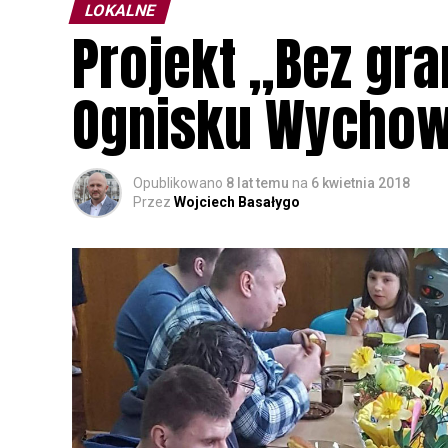
LOKALNE
Projekt „Bez gr
Ognisku Wychow
Opublikowano
8 lat temu
na
6 kwietnia 2018
Przez
Wojciech Basałygo