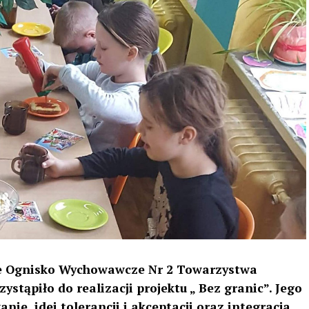
e Ognisko Wychowawcze Nr 2 Towarzystwa
zystąpiło do realizacji projektu „ Bez granic”. Jego
ie idei tolerancji i akceptacji oraz integracja