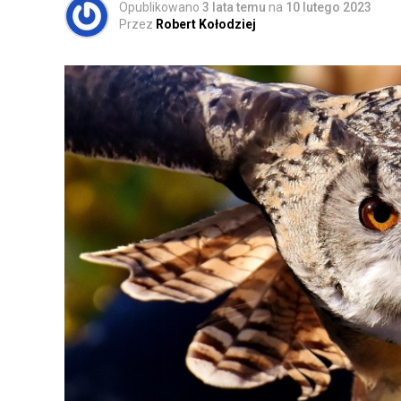
Opublikowano
3 lata temu
na
10 lutego 2023
Przez
Robert Kołodziej