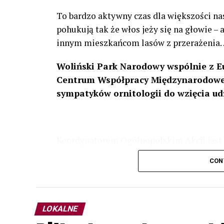
To bardzo aktywny czas dla większości na
pohukują tak że włos jeży się na głowie –
innym mieszkańcom lasów z przerażenia
Woliński Park Narodowy wspólnie z E
Centrum Współpracy Międzynarodowej
sympatyków ornitologii do wzięcia ud
Koordynatorem Ogólnopolskim Akcji jest 
odbędzie się w dniach
24 i 25 lutego 202
CON
plakacie. W programie m. in. prelekcja o b
przyrodnicze o sowach, nasłuchiwania só
parku.
LOKALNE
Wszystkich uczestników zapraszamy do ud