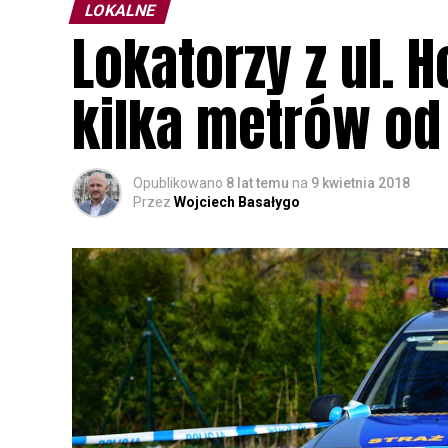
LOKALNE
Lokatorzy z ul. 
kilka metrów o
Opublikowano
8 lat temu
na
9 kwietnia 2018
Przez
Wojciech Basałygo