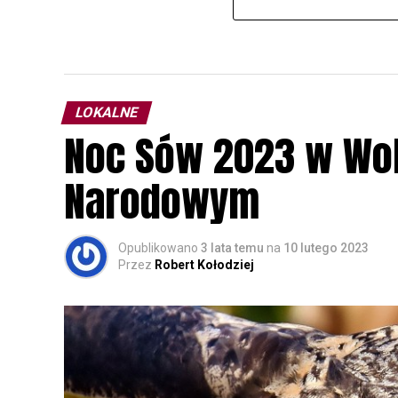
LOKALNE
Noc Sów 2023 w Wo
Narodowym
Opublikowano
3 lata temu
na
10 lutego 2023
Przez
Robert Kołodziej