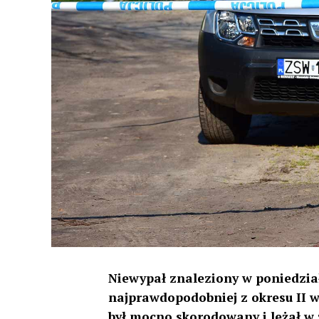
Niewypał znaleziony w poniedział
najprawdopodobniej z okresu II wo
był mocno skorodowany i leżał w 