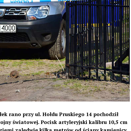
ek rano przy ul. Hołdu Pruskiego 14 pochodził
jny światowej. Pocisk artyleryjski kalibru 10,5 cm
ziemi zaledwie kilka metrów od ściany kamienicy