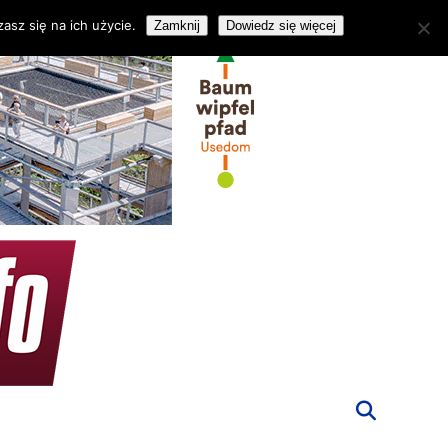
asz się na ich użycie.
Zamknij
Dowiedz się więcej