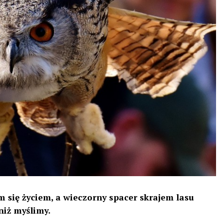
 się życiem, a wieczorny spacer skrajem lasu
niż myślimy.