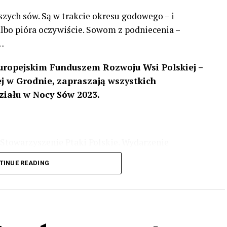
szych sów. Są w trakcie okresu godowego – i
 albo pióra oczywiście. Sowom z podniecenia –
…
uropejskim Funduszem Rozwoju Wsi Polskiej –
 w Grodnie, zapraszają wszystkich
ziału w Nocy Sów 2023.
Stowarzyszenie Ptaki Polskie. Wydarzenie
3 r
. wg harmonogramu przedstawionego na
TINUE READING
iologii i zwyczajach sów, wystawy, quizy
w w terenie – w wybranych punktach terenowych
ziału w Akcji, włączenia się w aktywne