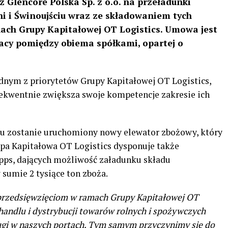
 Glencore Polska Sp. z o.o. na przeładunki
i i Świnoujściu wraz ze składowaniem tych
ch Grupy Kapitałowej OT Logistics. Umowa jest
acy pomiędzy obiema spółkami, opartej o
ednym z priorytetów Grupy Kapitałowej OT Logistics,
sekwentnie zwiększa swoje kompetencje zakresie ich
ku zostanie uruchomiony nowy elewator zbożowy, który
upa Kapitałowa OT Logistics dysponuje także
s, dających możliwość załadunku składu
sumie 2 tysiące ton zboża.
 przedsięwzięciom w ramach Grupy Kapitałowej OT
 handlu i dystrybucji towarów rolnych i spożywczych
ługi w naszych portach. Tym samym przyczynimy się do