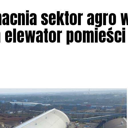
macnia sektor agro 
n elewator pomieści