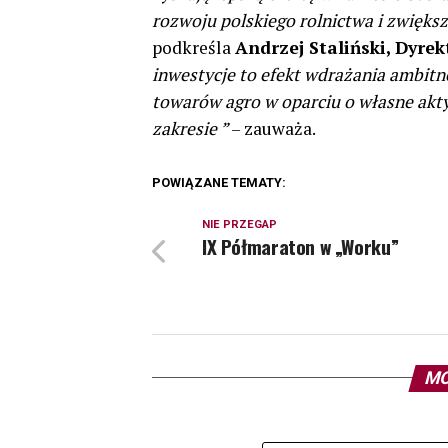
rozwoju polskiego rolnictwa i zwięk
podkreśla
Andrzej Staliński, Dyre
inwestycje to efekt wdrażania ambit
towarów agro w oparciu o własne akt
zakresie ”
– zauważa.
POWIĄZANE TEMATY:
NIE PRZEGAP
IX Półmaraton w „Worku”
MO