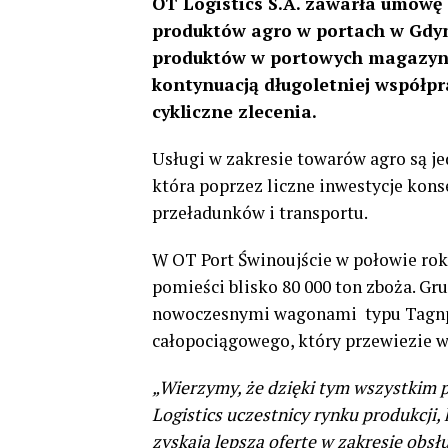
OT Logistics S.A. zawarła umowę z
produktów agro w portach w Gdyn
produktów w portowych magazyna
kontynuacją długoletniej współpr
cykliczne zlecenia.
Usługi w zakresie towarów agro są j
która poprzez liczne inwestycje kon
przeładunków i transportu.
W OT Port Świnoujście w połowie ro
pomieści blisko 80 000 ton zboża. Gr
nowoczesnymi wagonami typu Tagnpp
całopociągowego, który przewiezie w 
„Wierzymy, że dzięki tym wszystkim
Logistics uczestnicy rynku produkcji,
zyskają lepszą ofertę w zakresie obs