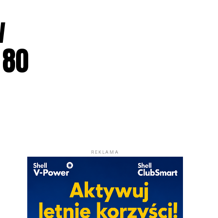
w
 80
REKLAMA