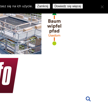
asz się na ich użycie.
Zamknij
Dowiedz się więcej