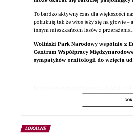
To bardzo aktywny czas dla większości na
pohukują tak że włos jeży się na głowie –
innym mieszkańcom lasów z przerażenia
Woliński Park Narodowy wspólnie z E
Centrum Współpracy Międzynarodowej
sympatyków ornitologii do wzięcia ud
Koordynatorem Ogólnopolskim Akcji jest 
odbędzie się w dniach
24 i 25 lutego 202
CON
plakacie. W programie m. in. prelekcja o b
przyrodnicze o sowach, nasłuchiwania só
parku.
LOKALNE