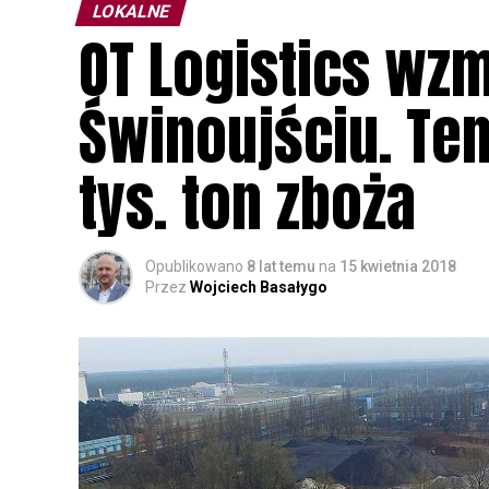
LOKALNE
OT Logistics wz
Świnoujściu. Te
tys. ton zboża
Opublikowano
8 lat temu
na
15 kwietnia 2018
Przez
Wojciech Basałygo