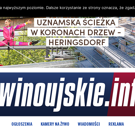
na najwyższym poziomie. Dalsze korzystanie ze strony oznacza, że zgadz
OGŁOSZENIA
KAMERY NA ŻYWO
WIADOMOŚCI
REKLAMA