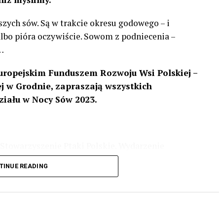
szych sów. Są w trakcie okresu godowego – i
 albo pióra oczywiście. Sowom z podniecenia –
…
uropejskim Funduszem Rozwoju Wsi Polskiej –
 w Grodnie, zapraszają wszystkich
ziału w Nocy Sów 2023.
Stowarzyszenie Ptaki Polskie. Wydarzenie
3 r
. wg harmonogramu przedstawionego na
TINUE READING
iologii i zwyczajach sów, wystawy, quizy
w w terenie – w wybranych punktach terenowych