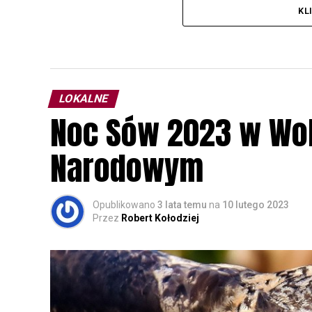
KL
LOKALNE
Noc Sów 2023 w Wo
Narodowym
Opublikowano
3 lata temu
na
10 lutego 2023
Przez
Robert Kołodziej