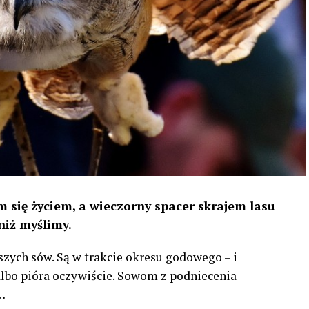
 się życiem, a wieczorny spacer skrajem lasu
niż myślimy.
szych sów. Są w trakcie okresu godowego – i
 albo pióra oczywiście. Sowom z podniecenia –
…