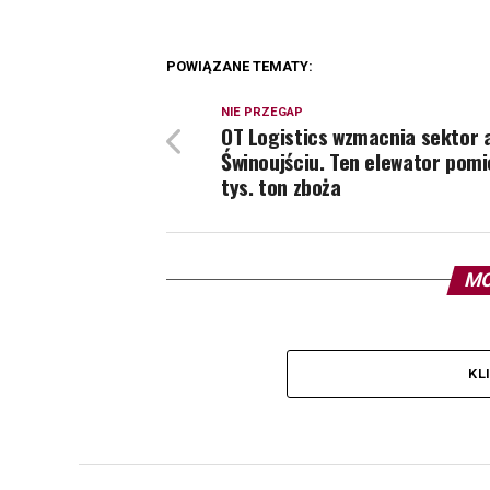
POWIĄZANE TEMATY:
NIE PRZEGAP
OT Logistics wzmacnia sektor 
Świnoujściu. Ten elewator pomi
tys. ton zboża
MO
KL