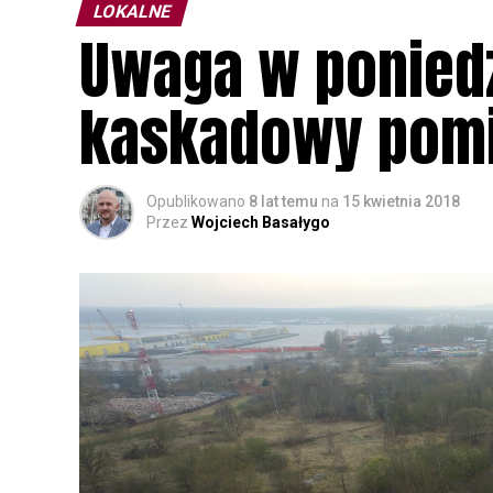
LOKALNE
Uwaga w poniedz
kaskadowy pomi
Opublikowano
8 lat temu
na
15 kwietnia 2018
Przez
Wojciech Basałygo