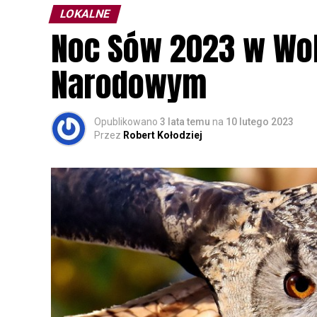
LOKALNE
Noc Sów 2023 w Wo
Narodowym
Opublikowano
3 lata temu
na
10 lutego 2023
Przez
Robert Kołodziej