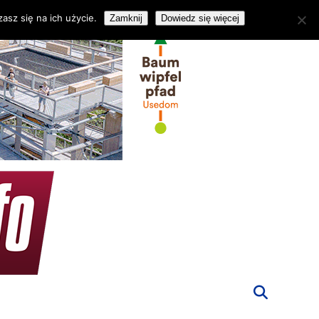
asz się na ich użycie.
Zamknij
Dowiedz się więcej