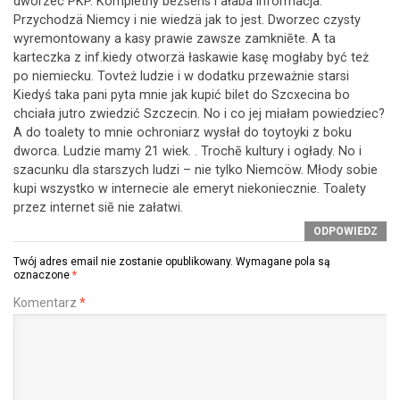
dworzec PKP. Kompletny bezsens i ałaba informacja.
Przychodzä Niemcy i nie wiedzä jak to jest. Dworzec czysty
wyremontowany a kasy prawie zawsze zamkniēte. A ta
karteczka z inf.kiedy otworzä łaskawie kasę mogłaby być też
po niemiecku. Tovteż ludzie i w dodatku przeważnie starsi
Kiedyś taka pani pyta mnie jak kupić bilet do Szcxecina bo
chciała jutro zwiedzić Szczecin. No i co jej miałam powiedziec?
A do toalety to mnie ochroniarz wysłał do toytoyki z boku
dworca. Ludzie mamy 21 wiek. . Trochē kultury i ogłady. No i
szacunku dla starszych ludzi – nie tylko Niemcöw. Młody sobie
kupi wszystko w internecie ale emeryt niekoniecznie. Toalety
przez internet siē nie załatwi.
ODPOWIEDZ
Twój adres email nie zostanie opublikowany.
Wymagane pola są
oznaczone
*
Komentarz
*