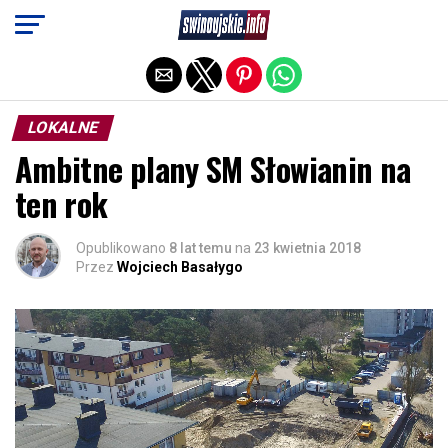
Exit mobile version
LOKALNE
Ambitne plany SM Słowianin na
ten rok
Opublikowano
8 lat temu
na
23 kwietnia 2018
Przez
Wojciech Basałygo