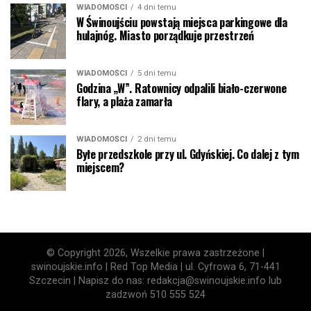
WIADOMOŚCI
4 dni temu
W Świnoujściu powstają miejsca parkingowe dla
hulajnóg. Miasto porządkuje przestrzeń
WIADOMOŚCI
5 dni temu
Godzina „W”. Ratownicy odpalili biało-czerwone
flary, a plaża zamarła
WIADOMOŚCI
2 dni temu
Byłe przedszkole przy ul. Gdyńskiej. Co dalej z tym
miejscem?
© Copyright 2026, Wszelkie prawa zastrzeżone |
swinoujskie.info | Red Top Media | ul. Cyfrowa 6, 71-441
Szczecin | Napisz do nas: redakcja@swinoujskie.info lub
zadzwoń 510 555 524