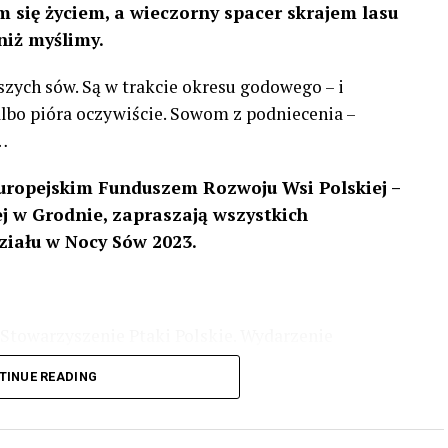
 się życiem, a wieczorny spacer skrajem lasu
niż myślimy.
szych sów. Są w trakcie okresu godowego – i
 albo pióra oczywiście. Sowom z podniecenia –
…
uropejskim Funduszem Rozwoju Wsi Polskiej –
 w Grodnie, zapraszają wszystkich
ziału w Nocy Sów 2023.
Stowarzyszenie Ptaki Polskie. Wydarzenie
3 r
. wg harmonogramu przedstawionego na
TINUE READING
iologii i zwyczajach sów, wystawy, quizy
w w terenie – w wybranych punktach terenowych