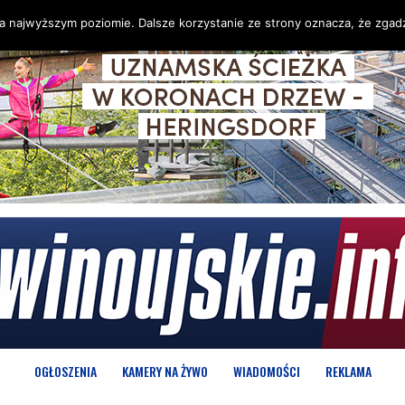
na najwyższym poziomie. Dalsze korzystanie ze strony oznacza, że zgadz
OGŁOSZENIA
KAMERY NA ŻYWO
WIADOMOŚCI
REKLAMA