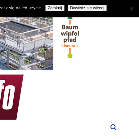
asz się na ich użycie.
Zamknij
Dowiedz się więcej