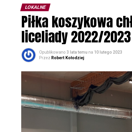
LOKALNE
Wszystkich uczestników zapraszamy do ud
Piłka koszykowa c
rozpoznawanie głosów sów i wymianę dośw
zapisy.
liceliady 2022/2023
Opublikowano
3 lata temu
na
10 lutego 2023
Przez
Robert Kołodziej