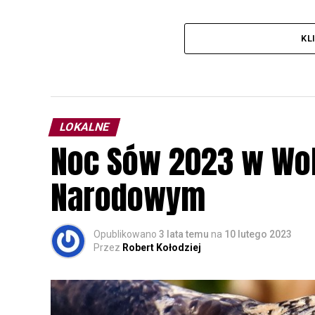
KL
LOKALNE
Noc Sów 2023 w Wo
Narodowym
Opublikowano
3 lata temu
na
10 lutego 2023
Przez
Robert Kołodziej