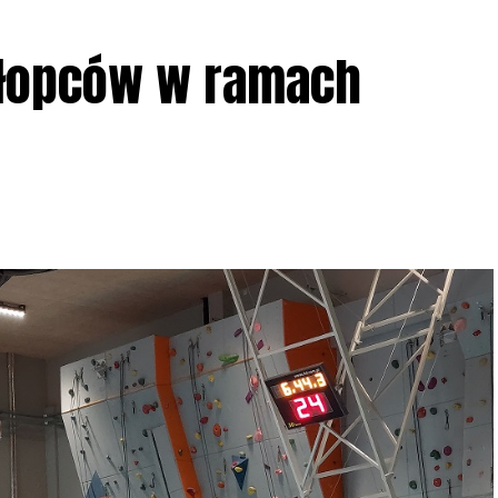
ziału w Akcji, włączenia się w aktywne
hłopców w ramach
iadczeń przy grillu.
Na wydarzenie obowiązują