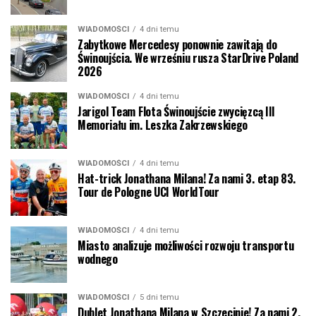
WIADOMOŚCI
4 dni temu
Zabytkowe Mercedesy ponownie zawitają do
Świnoujścia. We wrześniu rusza StarDrive Poland
2026
WIADOMOŚCI
4 dni temu
Jarigol Team Flota Świnoujście zwycięzcą III
Memoriału im. Leszka Zakrzewskiego
WIADOMOŚCI
4 dni temu
Hat-trick Jonathana Milana! Za nami 3. etap 83.
Tour de Pologne UCI WorldTour
WIADOMOŚCI
4 dni temu
Miasto analizuje możliwości rozwoju transportu
wodnego
WIADOMOŚCI
5 dni temu
Dublet Jonathana Milana w Szczecinie! Za nami 2.