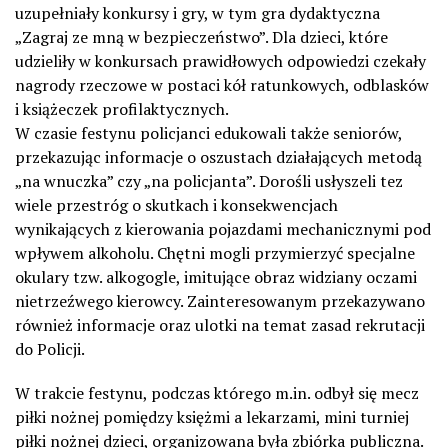
uzupełniały konkursy i gry, w tym gra dydaktyczna
„Zagraj ze mną w bezpieczeństwo”. Dla dzieci, które
udzieliły w konkursach prawidłowych odpowiedzi czekały
nagrody rzeczowe w postaci kół ratunkowych, odblasków
i książeczek profilaktycznych.
W czasie festynu policjanci edukowali także seniorów,
przekazując informacje o oszustach działających metodą
„na wnuczka” czy „na policjanta”. Dorośli usłyszeli tez
wiele przestróg o skutkach i konsekwencjach
wynikających z kierowania pojazdami mechanicznymi pod
wpływem alkoholu. Chętni mogli przymierzyć specjalne
okulary tzw. alkogogle, imitujące obraz widziany oczami
nietrzeźwego kierowcy. Zainteresowanym przekazywano
również informacje oraz ulotki na temat zasad rekrutacji
do Policji.
W trakcie festynu, podczas którego m.in. odbył się mecz
piłki nożnej pomiędzy księżmi a lekarzami, mini turniej
piłki nożnej dzieci, organizowana była zbiórka publiczna.