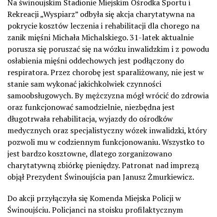
Na świnoujskim Stadionie Miejskim Ośrodka Sportu i
Rekreacji „Wyspiarz” odbyła się akcja charytatywna na
pokrycie kosztów leczenia i rehabilitacji dla chorego na
zanik mięśni Michała Michalskiego. 31-latek aktualnie
porusza się poruszać się na wózku inwalidzkim i z powodu
osłabienia mięśni oddechowych jest podłączony do
respiratora. Przez chorobę jest sparaliżowany, nie jest w
stanie sam wykonać jakichkolwiek czynności
samoobsługowych. By mężczyzna mógł wrócić do zdrowia
oraz funkcjonować samodzielnie, niezbędna jest
długotrwała rehabilitacja, wyjazdy do ośrodków
medycznych oraz specjalistyczny wózek inwalidzki, który
pozwoli mu w codziennym funkcjonowaniu. Wszystko to
jest bardzo kosztowne, dlatego zorganizowano
charytatywną zbiórkę pieniędzy. Patronat nad imprezą
objął Prezydent Świnoujścia pan Janusz Żmurkiewicz.
Do akcji przyłączyła się Komenda Miejska Policji w
Świnoujściu. Policjanci na stoisku profilaktycznym