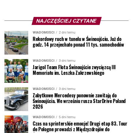
NAJCZĘŚCIEJ CZYTANE
WIADOMOŚCI
2 dni temu
Rekordowy ruch w tunelu w Świnoujściu. Już do
godz. 14 przejechało ponad 11 tys. samochodów
WIADOMOŚCI
3 dni temu
Jarigol Team Flota Świnoujście zwycięzcą III
Memoriału im. Leszka Zakrzewskiego
WIADOMOŚCI
3 dni temu
Zabytkowe Mercedesy ponownie zawitają do
Świnoujścia. We wrześniu rusza StarDrive Poland
2026
WIADOMOŚCI
5 dni temu
Czas na sprinterskie emocje! Drugi etap 83. Tour
de Pologne prowadzi z Międzyzdrojów do