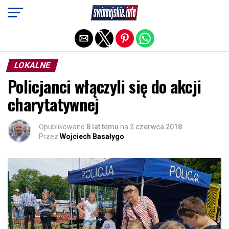
Exit mobile version
LOKALNE
Policjanci włączyli się do akcji
charytatywnej
Opublikowano
8 lat temu
na
2 czerwca 2018
Przez
Wojciech Basałygo