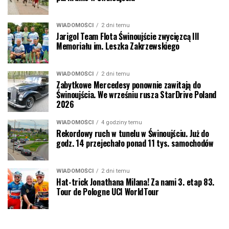
WIADOMOŚCI
2 dni temu
Jarigol Team Flota Świnoujście zwycięzcą III
Memoriału im. Leszka Zakrzewskiego
WIADOMOŚCI
2 dni temu
Zabytkowe Mercedesy ponownie zawitają do
Świnoujścia. We wrześniu rusza StarDrive Poland
2026
WIADOMOŚCI
4 godziny temu
Rekordowy ruch w tunelu w Świnoujściu. Już do
godz. 14 przejechało ponad 11 tys. samochodów
WIADOMOŚCI
2 dni temu
Hat-trick Jonathana Milana! Za nami 3. etap 83.
Tour de Pologne UCI WorldTour