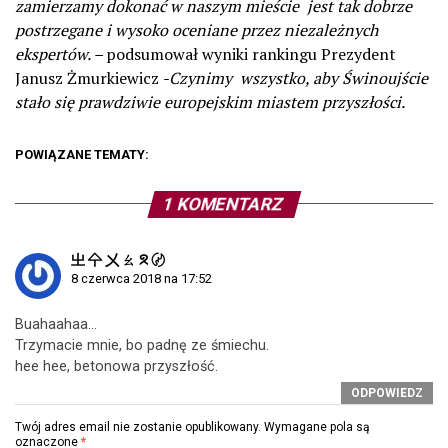
zamierzamy dokonać w naszym mieście jest tak dobrze
postrzegane i wysoko oceniane przez niezależnych
ekspertów. –
podsumował wyniki rankingu Prezydent
Janusz Żmurkiewicz
-Czynimy wszystko, aby Świnoujście
stało się prawdziwie europejskim miastem przyszłości.
POWIĄZANE TEMATY:
1 KOMENTARZ
㞢 㐃 㐅 ㄠ ᘝ 〄
8 czerwca 2018 na 17:52
Buahaahaa…
Trzymacie mnie, bo padnę ze śmiechu.
hee hee, betonowa przyszłość.
ODPOWIEDZ
Twój adres email nie zostanie opublikowany.
Wymagane pola są
oznaczone
*