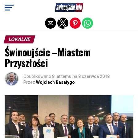
Exit mobile version
LOKALNE
Świnoujście –Miastem
Przyszłości
Opublikowano
8 lat temu
na
8 czerwca 2018
Przez
Wojciech Basałygo