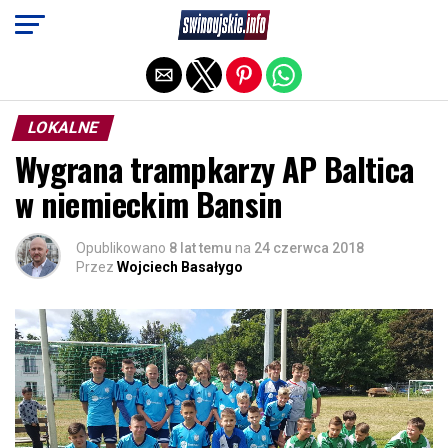
Exit mobile version
LOKALNE
Wygrana trampkarzy AP Baltica
w niemieckim Bansin
Opublikowano
8 lat temu
na
24 czerwca 2018
Przez
Wojciech Basałygo