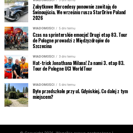
WIADOMOŚCI
3 dni temu
Zabytkowe Mercedesy ponownie zawitają do
Świnoujścia. We wrześniu rusza StarDrive Poland
2026
WIADOMOŚCI
5 dni temu
Czas na sprinterskie emocje! Drugi etap 83. Tour
de Pologne prowadzi z Międzyzdrojów do
Szczecina
WIADOMOŚCI
3 dni temu
Hat-trick Jonathana Milana! Za nami 3. etap 83.
Tour de Pologne UCI WorldTour
WIADOMOŚCI
5 dni temu
Byłe przedszkole przy ul. Gdyńskiej. Co dalej z tym
miejscem?