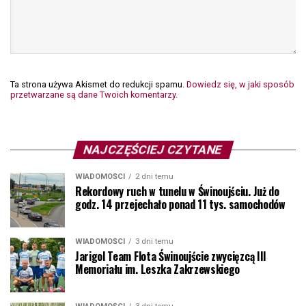
Ta strona używa Akismet do redukcji spamu.
Dowiedz się, w jaki sposób
przetwarzane są dane Twoich komentarzy.
NAJCZĘŚCIEJ CZYTANE
WIADOMOŚCI
2 dni temu
Rekordowy ruch w tunelu w Świnoujściu. Już do
godz. 14 przejechało ponad 11 tys. samochodów
WIADOMOŚCI
3 dni temu
Jarigol Team Flota Świnoujście zwycięzcą III
Memoriału im. Leszka Zakrzewskiego