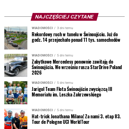
NAJCZĘŚCIEJ CZYTANE
WIADOMOŚCI
3 dni temu
Rekordowy ruch w tunelu w Świnoujściu. Już do
godz. 14 przejechało ponad 11 tys. samochodów
WIADOMOŚCI
5 dni temu
Zabytkowe Mercedesy ponownie zawitają do
Świnoujścia. We wrześniu rusza StarDrive Poland
2026
WIADOMOŚCI
5 dni temu
Jarigol Team Flota Świnoujście zwycięzcą III
Memoriału im. Leszka Zakrzewskiego
WIADOMOŚCI
5 dni temu
Hat-trick Jonathana Milana! Za nami 3. etap 83.
Tour de Pologne UCI WorldTour