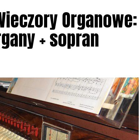
Wieczory Organowe:
rgany + sopran