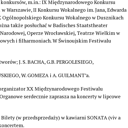
 konkursów, m.in.: IX Międzynarodowego Konkursu
 w Warszawie, II Konkursu Wokalnego im. Jana, Edwarda
 X Ogólnopolskiego Konkursu Wokalnego w Dusznikach
można także posłuchać w Badisches Staatstheater
 Narodowej, Operze Wrocławskiej, Teatrze Wielkim w
rtowych i filharmoniach. W Świnoujskim Festiwalu
worów; J. S. BACHA,
G.B. PERGOLESIEGO,
OWSKIEGO, W. GOMEZA i A. GUILMANT’a.
 organizator XX Międzynarodowego Festiwalu
Organowe serdecznie zaprasza na koncerty w lipcowe
a. Bilety (w przedsprzedaży) w kawiarni SONATA (viv a
 koncertem.