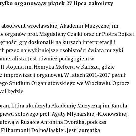
tylko organową,w piątek 27 lipca zakończy
absolwent wrocławskiej Akademii Muzycznej im.
ie organów prof. Magdaleny Czajki oraz dr Piotra Rojka i
tności gry doskonalił na kursach interpretacji i
h przez najwybitniejsze osobistości świata muzyki
 kameralista. Jest również pedagogiem w
I stopnia im. Henryka Melcera w Kaliszu, gdzie
z improwizacji organowej. W latach 2011-2017 pełnił
nego Studium Organistowskiego we Wrocławiu. Oprócz
wał będzie
an, która ukończyła Akademię Muzyczną im. Karola
śpiewu solowego prof. Agaty Młynarskiej-Klonowskiej.
tułową w Rusałce Antonina Dvořáka, podczas
Filharmonii Dolnośląskiej. Jest laureatką