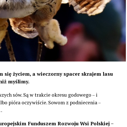
 się życiem, a wieczorny spacer skrajem lasu
niż myślimy.
szych sów. Są w trakcie okresu godowego – i
 albo pióra oczywiście. Sowom z podniecenia –
…
uropejskim Funduszem Rozwoju Wsi Polskiej –