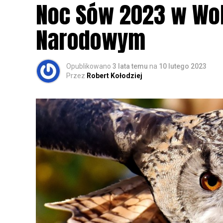
Noc Sów 2023 w Wo
Narodowym
Opublikowano
3 lata temu
na
10 lutego 2023
Przez
Robert Kołodziej