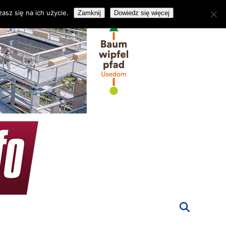
asz się na ich użycie.
Zamknij
Dowiedz się więcej