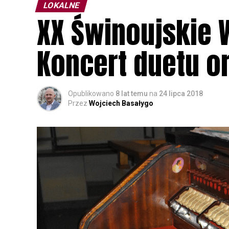
LOKALNE
XX Świnoujskie 
Koncert duetu o
Opublikowano
8 lat temu
na
24 lipca 2018
Przez
Wojciech Basałygo