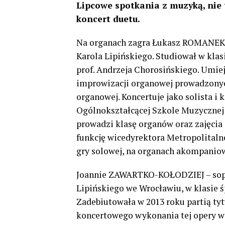
Lipcowe spotkania z muzyką, nie 
koncert duetu.
Na organach zagra Łukasz ROMANEK 
Karola Lipińskiego. Studiował w klas
prof. Andrzeja Chorosińskiego. Umieję
improwizacji organowej prowadzonyc
organowej. Koncertuje jako solista i
Ogólnokształcącej Szkole Muzycznej I
prowadzi klasę organów oraz zajęcia 
funkcję wicedyrektora Metropolital
gry solowej, na organach akompanio
Joannie ZAWARTKO-KOŁODZIEJ – sopr
Lipińskiego we Wrocławiu, w klasie 
Zadebiutowała w 2013 roku partią ty
koncertowego wykonania tej opery w 