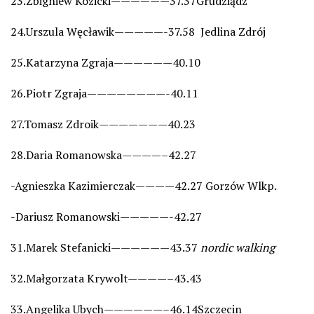
23.Zbigniew Kozicki——————37.37Grudziądz
24.Urszula Węcławik—————-37.58 Jedlina Zdrój
25.Katarzyna Zgraja——————40.10
26.Piotr Zgraja————————-40.11
27.Tomasz Zdroik———————40.23
28.Daria Romanowska————–42.27
-Agnieszka Kazimierczak————42.27 Gorzów Wlkp.
-Dariusz Romanowski—————-42.27
31.Marek Stefanicki——————43.37
nordic walking
32.Małgorzata Krywolt————–43.43
33.Angelika Ubych——————–46.14Szczecin