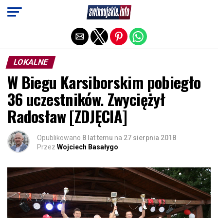
Exit mobile version
LOKALNE
W Biegu Karsiborskim pobiegło
36 uczestników. Zwyciężył
Radosław [ZDJĘCIA]
Opublikowano
8 lat temu
na
27 sierpnia 2018
Przez
Wojciech Basałygo