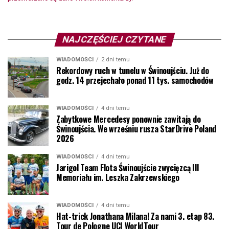
NAJCZĘŚCIEJ CZYTANE
WIADOMOŚCI
2 dni temu
Rekordowy ruch w tunelu w Świnoujściu. Już do
godz. 14 przejechało ponad 11 tys. samochodów
WIADOMOŚCI
4 dni temu
Zabytkowe Mercedesy ponownie zawitają do
Świnoujścia. We wrześniu rusza StarDrive Poland
2026
WIADOMOŚCI
4 dni temu
Jarigol Team Flota Świnoujście zwycięzcą III
Memoriału im. Leszka Zakrzewskiego
WIADOMOŚCI
4 dni temu
Hat-trick Jonathana Milana! Za nami 3. etap 83.
Tour de Pologne UCI WorldTour