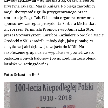
Zawody sędziowali – Agnieszka Stój, Grażyna Bejster,
Krystyna Kułaga i Marek Kułaga. Po biegu zawodnicy
mogli skorzystać z grilla przygotowanego przez
restaurację Fogt-Tak. W imieniu organizatorów oraz
sponsorów zastępca prezydenta Barbara Michalska ,
wiceprezes Terminala Promowewgo Agnieszka Stój,
prezes Stowarzyszeni Karsibór Kazimierz Nowicki i Maciej
Grodecki z SK zasadzili młody dąb , jako plombę w
zabytkowej alei dębowej u wejścia do MDK . Na
zakończenie grupa dzieci wypuściła w powietrze sto
białoczerwonych balonów (po uprzednim zezwoleniu
lotniska w Heringsdorfie).
Foto: Sebastian Błaż