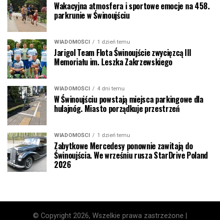
Wakacyjna atmosfera i sportowe emocje na 458.
parkrunie w Świnoujściu
WIADOMOŚCI
1 dzień temu
Jarigol Team Flota Świnoujście zwycięzcą III
Memoriału im. Leszka Zakrzewskiego
WIADOMOŚCI
4 dni temu
W Świnoujściu powstają miejsca parkingowe dla
hulajnóg. Miasto porządkuje przestrzeń
WIADOMOŚCI
1 dzień temu
Zabytkowe Mercedesy ponownie zawitają do
Świnoujścia. We wrześniu rusza StarDrive Poland
2026
© Copyright 2026, Wszelkie prawa zastrzeżone |