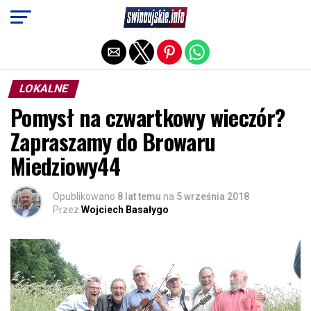
Exit mobile version
LOKALNE
Pomysł na czwartkowy wieczór?
Zapraszamy do Browaru
Miedziowy44
Opublikowano
8 lat temu
na
5 września 2018
Przez
Wojciech Basałygo