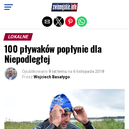
Exit mobile version
LOKALNE
100 pływaków popłynie dla
Niepodległej
Opublikowano
8 lat temu
na
6 listopada 2018
Przez
Wojciech Basałygo