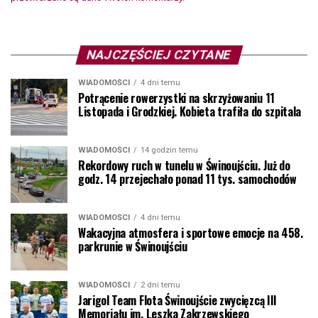
NAJCZĘŚCIEJ CZYTANE
WIADOMOŚCI
4 dni temu
Potrącenie rowerzystki na skrzyżowaniu 11
Listopada i Grodzkiej. Kobieta trafiła do szpitala
WIADOMOŚCI
14 godzin temu
Rekordowy ruch w tunelu w Świnoujściu. Już do
godz. 14 przejechało ponad 11 tys. samochodów
WIADOMOŚCI
4 dni temu
Wakacyjna atmosfera i sportowe emocje na 458.
parkrunie w Świnoujściu
WIADOMOŚCI
2 dni temu
Jarigol Team Flota Świnoujście zwycięzcą III
Memoriału im. Leszka Zakrzewskiego