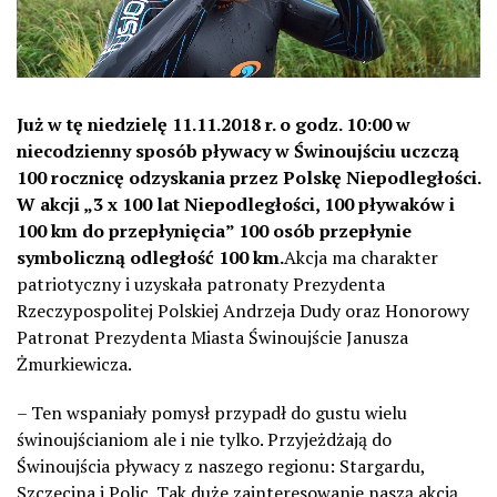
Już w tę niedzielę 11.11.2018 r. o godz. 10:00 w
niecodzienny sposób pływacy w Świnoujściu uczczą
100 rocznicę odzyskania przez Polskę Niepodległości.
W akcji „3 x 100 lat Niepodległości, 100 pływaków i
100 km do przepłynięcia” 100 osób przepłynie
symboliczną odległość 100 km.
Akcja ma charakter
patriotyczny i uzyskała patronaty Prezydenta
Rzeczypospolitej Polskiej Andrzeja Dudy oraz Honorowy
Patronat Prezydenta Miasta Świnoujście Janusza
Żmurkiewicza.
– Ten wspaniały pomysł przypadł do gustu wielu
świnoujścianiom ale i nie tylko. Przyjeżdżają do
Świnoujścia pływacy z naszego regionu: Stargardu,
Szczecina i Polic. Tak duże zainteresowanie naszą akcją