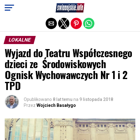
Exit mobile version
LOKALNE
Wyjazd do Teatru Współczesnego
dzieci ze Środowiskowych
Ognisk Wychowawczych Nr 1 i 2
TPD
Opublikowano
8 lat temu
na
9 listopada 2018
Przez
Wojciech Basałygo