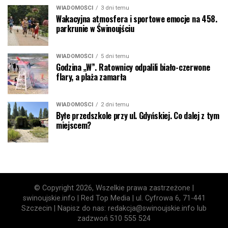
WIADOMOŚCI
3 dni temu
Wakacyjna atmosfera i sportowe emocje na 458.
parkrunie w Świnoujściu
WIADOMOŚCI
5 dni temu
Godzina „W”. Ratownicy odpalili biało-czerwone
flary, a plaża zamarła
WIADOMOŚCI
2 dni temu
Byłe przedszkole przy ul. Gdyńskiej. Co dalej z tym
miejscem?
© Copyright 2026, Wszelkie prawa zastrzeżone |
swinoujskie.info | Red Top Media | ul. Cyfrowa 6, 71-441
Szczecin | Napisz do nas: redakcja@swinoujskie.info lub
zadzwoń 510 555 524