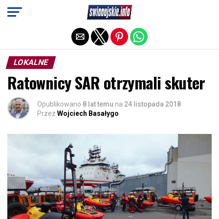
Exit mobile version
LOKALNE
Ratownicy SAR otrzymali skuter
Opublikowano
8 lat temu
na
24 listopada 2018
Przez
Wojciech Basałygo