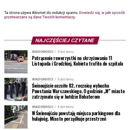
Ta strona używa Akismet do redukcji spamu.
Dowiedz się, w jaki sposób
przetwarzane są dane Twoich komentarzy.
NAJCZĘŚCIEJ CZYTANE
WIADOMOŚCI
3 dni temu
Potrącenie rowerzystki na skrzyżowaniu 11
Listopada i Grodzkiej. Kobieta trafiła do szpitala
WIADOMOŚCI
5 dni temu
Świnoujście uczciło 82. rocznicę wybuchu
Powstania Warszawskiego. O godzinie „W” miasto
zatrzymało się w hołdzie Bohaterom
WIADOMOŚCI
4 dni temu
W Świnoujściu powstają miejsca parkingowe dla
hulajnóg. Miasto porządkuje przestrzeń