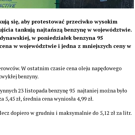
ykują się, aby protestować przeciwko wysokim
jścia tankują najtańszą benzynę w województwie.
andynawskiej, w poniedziałek benzyna 95
 cena w województwie i jedna z mniejszych ceny w
ierowców. W ostatnim czasie cena oleju napędowego
zwykłej benzyny.
łynnych 23 listopada benzynę 95 najtaniej można było
za 5,45 zł, średnia cena wyniosła 4,99 zł.
ecz dopiero w grudniu i maksymalnie do 5,12 zł za litr.