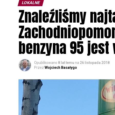
LOKALNE
Znaleźliśmy naj
Zachodniopomor
benzyna 95 jest
Opublikowano
8 lat temu
na
26 listopada 2018
Przez
Wojciech Basałygo