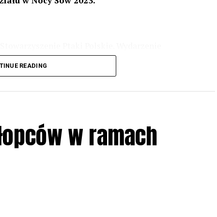
ziału w Nocy Sów 2023.
Stowarzyszenie Ptaki Polskie. Wydarzenie
3 r
. wg harmonogramu przedstawionego na
TINUE READING
iologii i zwyczajach sów, wystawy, quizy
w w terenie – w wybranych punktach terenowych
ziału w Akcji, włączenia się w aktywne
hłopców w ramach
iadczeń przy grillu.
Na wydarzenie obowiązują