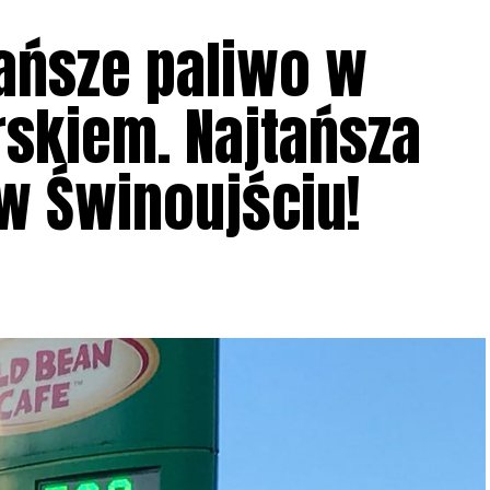
tańsze paliwo w
skiem. Najtańsza
 w Świnoujściu!