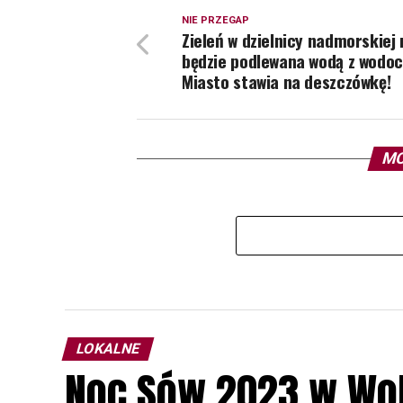
NIE PRZEGAP
Zieleń w dzielnicy nadmorskiej 
będzie podlewana wodą z wodoc
Miasto stawia na deszczówkę!
MO
LOKALNE
Noc Sów 2023 w Wo