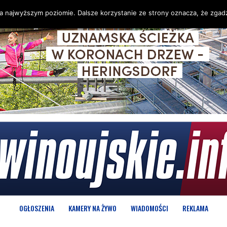
na najwyższym poziomie. Dalsze korzystanie ze strony oznacza, że zgadz
OGŁOSZENIA
KAMERY NA ŻYWO
WIADOMOŚCI
REKLAMA