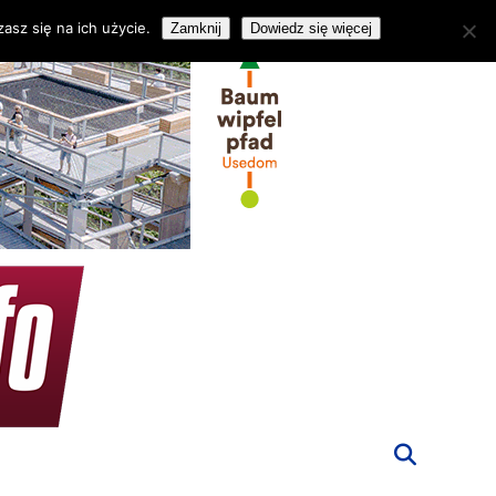
asz się na ich użycie.
Zamknij
Dowiedz się więcej