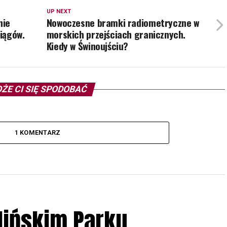
UP NEXT
nie
Nowoczesne bramki radiometryczne w
iągów.
morskich przejściach granicznych.
Kiedy w Świnoujściu?
ŻE CI SIĘ SPODOBAĆ
1 KOMENTARZ
lińskim Parku