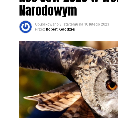
Narodowym
Opublikowano
3 lata temu
na
10 lutego 2023
Przez
Robert Kołodziej