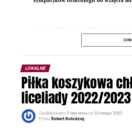
sympatyków ornitologii do wzięcia ud
Koordynatorem Ogólnopolskim Akcji jest 
odbędzie się w dniach
24 i 25 lutego 202
CON
plakacie. W programie m. in. prelekcja o b
przyrodnicze o sowach, nasłuchiwania só
parku.
LOKALNE
Wszystkich uczestników zapraszamy do ud
Piłka koszykowa c
rozpoznawanie głosów sów i wymianę dośw
zapisy.
liceliady 2022/2023
Opublikowano
3 lata temu
na
10 lutego 2023
Przez
Robert Kołodziej