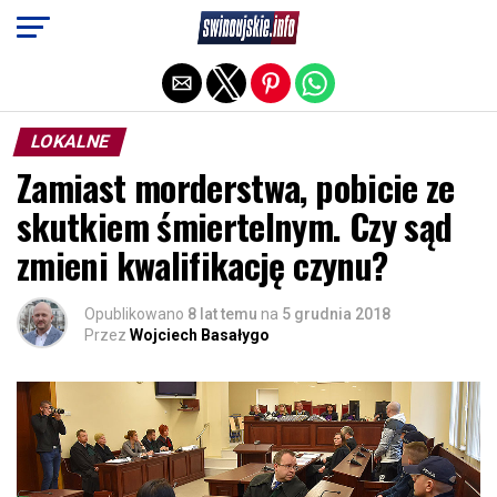
Exit mobile version
LOKALNE
Zamiast morderstwa, pobicie ze
skutkiem śmiertelnym. Czy sąd
zmieni kwalifikację czynu?
Opublikowano
8 lat temu
na
5 grudnia 2018
Przez
Wojciech Basałygo