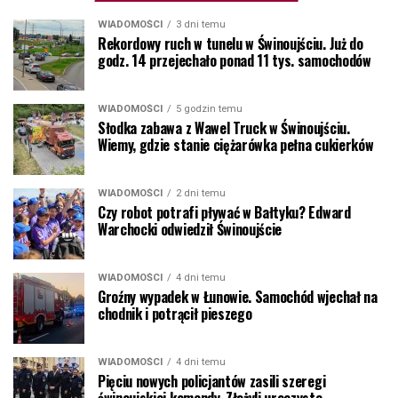
WIADOMOŚCI
3 dni temu
Rekordowy ruch w tunelu w Świnoujściu. Już do
godz. 14 przejechało ponad 11 tys. samochodów
WIADOMOŚCI
5 godzin temu
Słodka zabawa z Wawel Truck w Świnoujściu.
Wiemy, gdzie stanie ciężarówka pełna cukierków
WIADOMOŚCI
2 dni temu
Czy robot potrafi pływać w Bałtyku? Edward
Warchocki odwiedził Świnoujście
WIADOMOŚCI
4 dni temu
Groźny wypadek w Łunowie. Samochód wjechał na
chodnik i potrącił pieszego
WIADOMOŚCI
4 dni temu
Pięciu nowych policjantów zasili szeregi