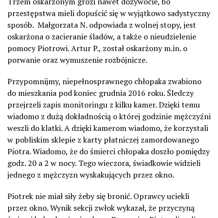
Trzem oskarżonym grozi nawet dożywocie, bo
przestępstwa mieli dopuścić się w wyjątkowo sadystyczny
sposób. Małgorzata N. odpowiada z wolnej stopy, jest
oskarżona o zacieranie śladów, a także o nieudzielenie
pomocy Piotrowi. Artur P., został oskarżony m.in. o
porwanie oraz wymuszenie rozbójnicze.
Przypomnijmy, niepełnosprawnego chłopaka zwabiono
do mieszkania pod koniec grudnia 2016 roku. Śledczy
przejrzeli zapis monitoringu z kilku kamer. Dzięki temu
wiadomo z dużą dokładnością o której godzinie mężczyźni
weszli do klatki. A dzięki kamerom wiadomo, że korzystali
w pobliskim sklepie z karty płatniczej zamordowanego
Piotra. Wiadomo, że do śmierci chłopaka doszło pomiędzy
godz. 20 a 2 w nocy. Tego wieczora, świadkowie widzieli
jednego z mężczyzn wyskakujących przez okno.
Piotrek nie miał siły żeby się bronić. Oprawcy uciekli
przez okno. Wynik sekcji zwłok wykazał, że przyczyną